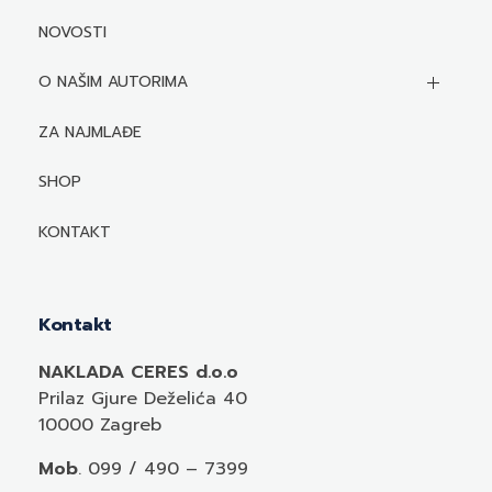
NOVOSTI
O NAŠIM AUTORIMA
Biografije autora
ZA NAJMLAĐE
Mediji o autorima i njihovim naslovima
SHOP
KONTAKT
Kontakt
NAKLADA CERES d.o.o
Prilaz Gjure Deželića 40
10000 Zagreb
Mob
. 099 / 490 – 7399