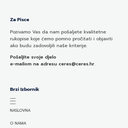
Za Pisce
Pozivamo
Vas
da nam pošaljete kvalitetne
rukopise koje ćemo pomno pročitati i objaviti
ako budu zadovoljili naše kriterije.
Pošaljite svoje djelo
e-mailom
na adresu ceres@ceres.hr
.
Brzi Izbornik
NASLOVNA
O NAMA