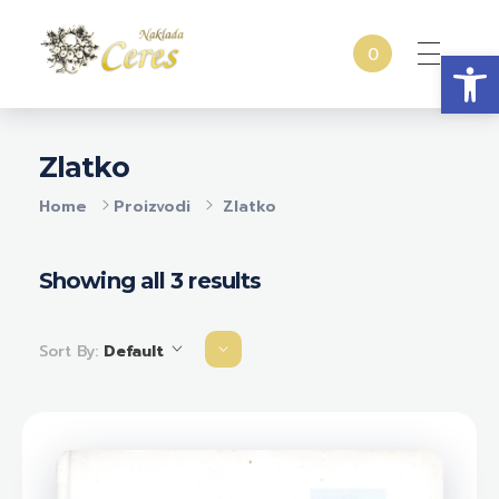
Open
0
Naklada Ceres
Izdavačka kuća Naklada Ceres
Zlatko
Home
Proizvodi
Zlatko
Showing all 3 results
Sort By:
Default