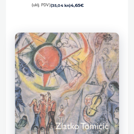
(uklj. PDV)
4,65
€
(35,04 kn)