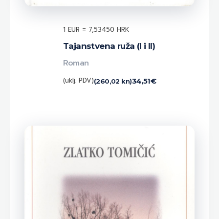
1 EUR = 7,53450 HRK
Tajanstvena ruža (I i II)
Roman
(uklj. PDV)
34,51
€
(260,02 kn)