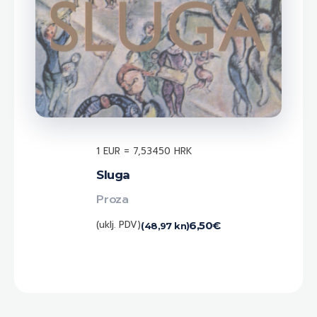
1 EUR = 7,53450 HRK
Sluga
Proza
(uklj. PDV)
6,50
€
(48,97 kn)