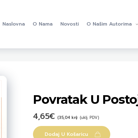
Naslovna
O Nama
Novosti
O Našim Autorima
open
Povratak U Post
4,65
€
(35,04 kn)
(uklj. PDV)
Dodaj U Košaricu