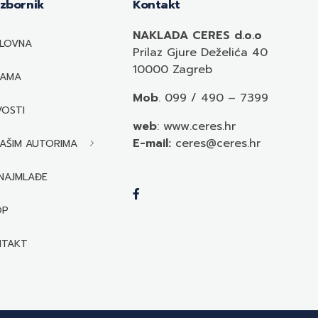
Izbornik
Kontakt
NAKLADA CERES d.o.o
LOVNA
Prilaz Gjure Deželića 40
10000 Zagreb
NAMA
Mob
. 099 / 490 – 7399
OSTI
web
: www.ceres.hr
E-mail:
ceres@ceres.hr
AŠIM AUTORIMA
NAJMLAĐE
OP
NTAKT