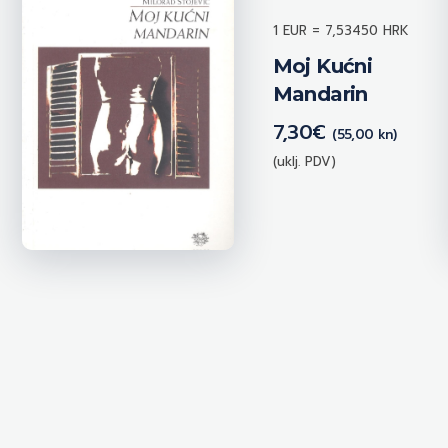
1 EUR = 7,53450 HRK
Moj Kućni
Mandarin
7,30
€
(55,00 kn)
(uklj. PDV)