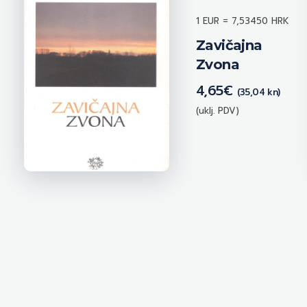
1 EUR = 7,53450 HRK
Zavičajna
Zvona
4,65
€
(35,04 kn)
(uklj. PDV)