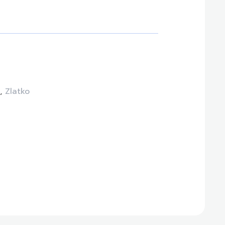
ć
,
Zlatko