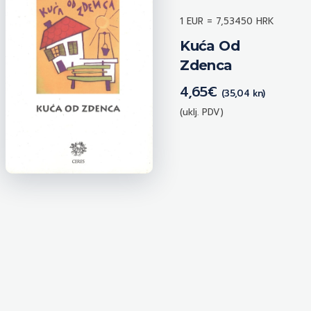
1 EUR = 7,53450 HRK
Kuća Od
Zdenca
4,65
€
(35,04 kn)
(uklj. PDV)