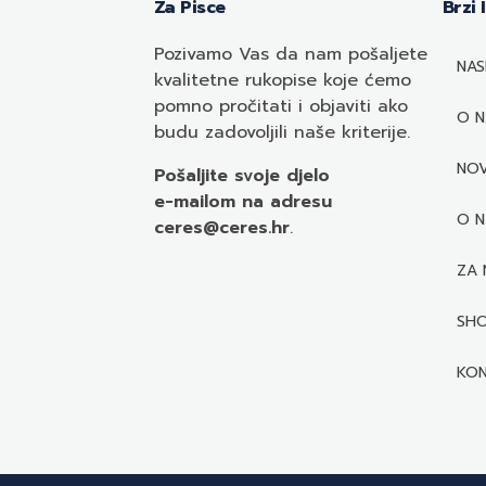
Za Pisce
Brzi 
Pozivamo
Vas
da nam pošaljete
NAS
kvalitetne rukopise koje ćemo
pomno pročitati i objaviti ako
O 
budu zadovoljili naše kriterije.
NOV
Pošaljite svoje djelo
e-mailom
na adresu
O N
ceres@ceres.hr
.
ZA 
SH
KO