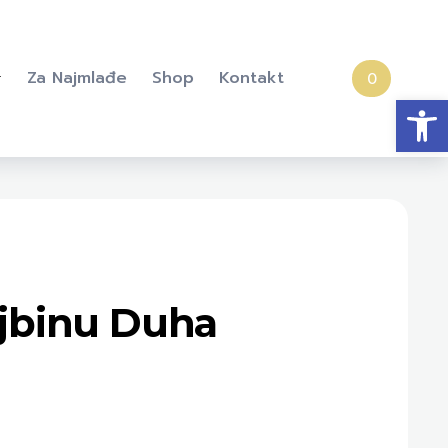
Za Najmlađe
Shop
Kontakt
0
Open
ojbinu Duha