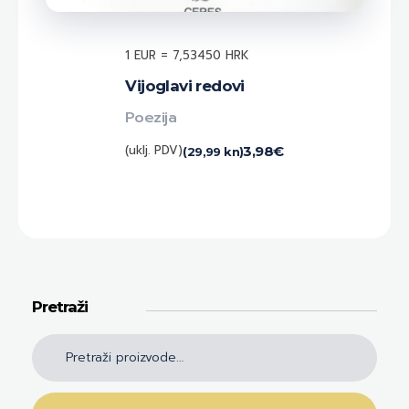
1 EUR = 7,53450 HRK
Vijoglavi redovi
Poezija
(uklj. PDV)
3,98
€
(29,99 kn)
Pretraži