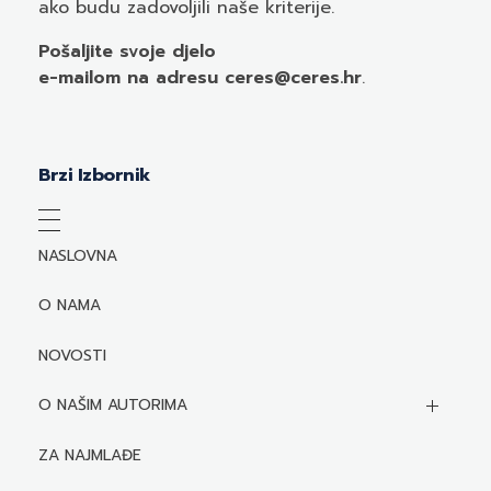
ako budu zadovoljili naše kriterije.
Pošaljite svoje djelo
e-mailom
na adresu ceres@ceres.hr
.
Brzi Izbornik
NASLOVNA
O NAMA
NOVOSTI
O NAŠIM AUTORIMA
Biografije autora
ZA NAJMLAĐE