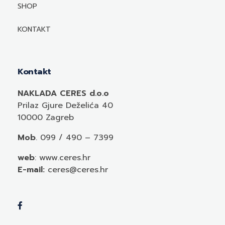
Mediji o autorima i njihovim naslovima
SHOP
KONTAKT
Kontakt
NAKLADA CERES d.o.o
Prilaz Gjure Deželića 40
10000 Zagreb
Mob
. 099 / 490 – 7399
web
: www.ceres.hr
E-mail:
ceres@ceres.hr