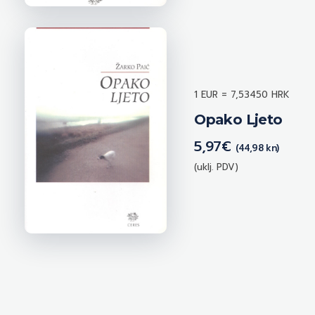
1 EUR = 7,53450 HRK
Opako Ljeto
5,97
€
(44,98 kn)
(uklj. PDV)