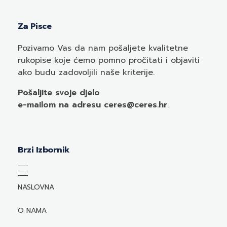
Za Pisce
Pozivamo
Vas
da nam pošaljete kvalitetne
rukopise koje ćemo pomno pročitati i objaviti
ako budu zadovoljili naše kriterije.
Pošaljite svoje djelo
e-mailom
na adresu ceres@ceres.hr
.
Brzi Izbornik
NASLOVNA
O NAMA