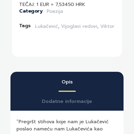
TEČAJ: 1 EUR = 7,53450 HRK
Category
Poezija
Tags
Lukačević
,
Vijoglavi redovi
,
Viktor
Opis
Dodatne informacije
“Pregršt stihova koje nam je Lukačević
poslao nameću nam Lukačevića kao