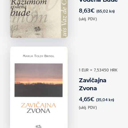
8,63
€
(65,02 kn)
(uklj. PDV)
1 EUR = 7,53450 HRK
Zavičajna
Zvona
4,65
€
(35,04 kn)
(uklj. PDV)