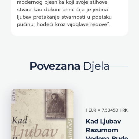
modernog pjesnika koji svoje stihove
stvara kao dokoni princ čija je jedina
ljubav pretakanje stvarnosti u poetsku
pučinu, hodeći kroz vijoglave redove”.
Povezana
Djela
1 EUR = 7,53450 HRK
Kad Ljubav
Razumom
Vođena Bude