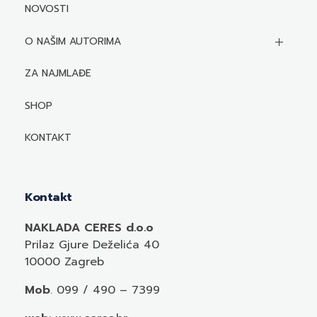
NOVOSTI
O NAŠIM AUTORIMA
Biografije autora
ZA NAJMLAĐE
Mediji o autorima i njihovim naslovima
SHOP
KONTAKT
Kontakt
NAKLADA CERES d.o.o
Prilaz Gjure Deželića 40
10000 Zagreb
Mob
. 099 / 490 – 7399