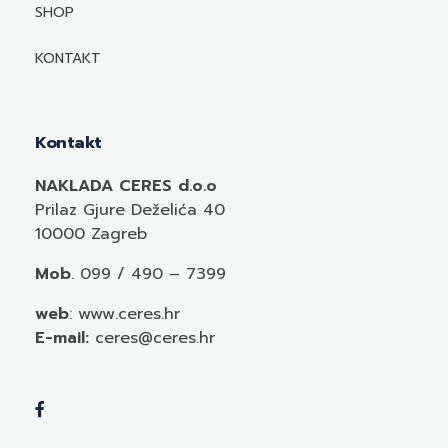
Mediji o autorima i njihovim naslovima
SHOP
KONTAKT
Kontakt
NAKLADA CERES d.o.o
Prilaz Gjure Deželića 40
10000 Zagreb
Mob
. 099 / 490 – 7399
web
: www.ceres.hr
E-mail:
ceres@ceres.hr