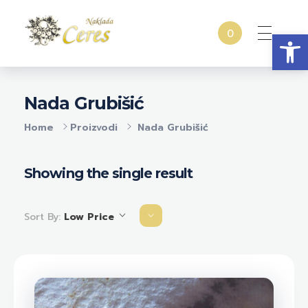
Open
0
Naklada Ceres
Izdavačka kuća Naklada Ceres
Nada Grubišić
Home
Proizvodi
Nada Grubišić
Showing the single result
Sort By:
Low Price