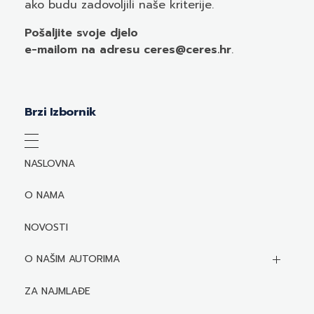
ako budu zadovoljili naše kriterije.
Pošaljite svoje djelo
e-mailom
na adresu ceres@ceres.hr
.
Brzi Izbornik
NASLOVNA
O NAMA
NOVOSTI
O NAŠIM AUTORIMA
Biografije autora
ZA NAJMLAĐE