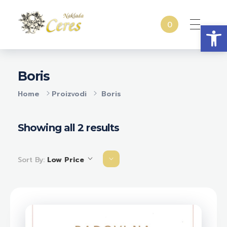
Open
0
Naklada Ceres
Izdavačka kuća Naklada Ceres
Boris
Home
Proizvodi
Boris
Showing all 2 results
Sort By:
Low Price