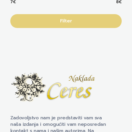
7€
8€
Filter
Naklada Ceres
Izdavačka kuća Naklada Ceres
Zadovoljstvo nam je predstaviti vam sva
naša izdanja i omogućiti vam neposredan
kontakt s nama i našim autorima. Na