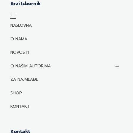
Brzi Izbornik
NASLOVNA
O NAMA
NOVOSTI
O NAŠIM AUTORIMA
Biografije autora
ZA NAJMLAĐE
Mediji o autorima i njihovim naslovima
SHOP
KONTAKT
Kontakt