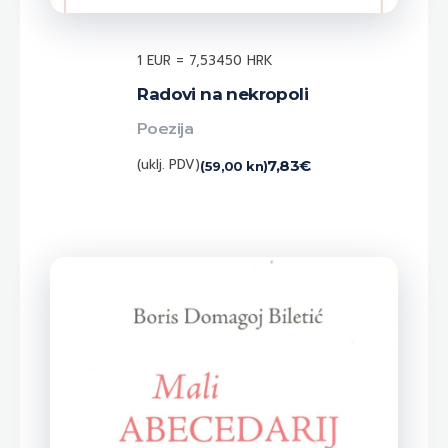
1 EUR = 7,53450 HRK
Radovi na nekropoli
Poezija
(uklj. PDV)
7,83
€
(59,00 kn)