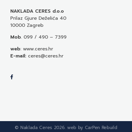
NAKLADA CERES d.o.o
Prilaz Gjure Deželića 40
10000 Zagreb
Mob
. 099 / 490 – 7399
web
: www.ceres.hr
E-mail:
ceres@ceres.hr
© Naklada Ceres 2026. web by CarPen Rebuild