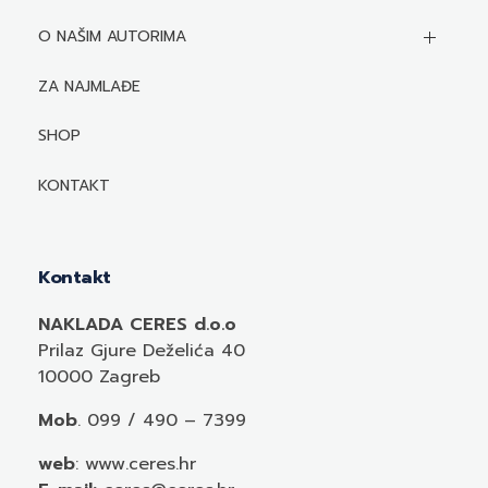
O NAŠIM AUTORIMA
Biografije autora
ZA NAJMLAĐE
Mediji o autorima i njihovim naslovima
SHOP
KONTAKT
Kontakt
NAKLADA CERES d.o.o
Prilaz Gjure Deželića 40
10000 Zagreb
Mob
. 099 / 490 – 7399
web
: www.ceres.hr