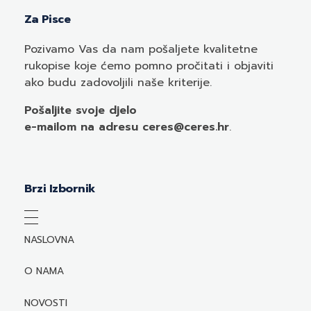
Za Pisce
Pozivamo
Vas
da nam pošaljete kvalitetne
rukopise koje ćemo pomno pročitati i objaviti
ako budu zadovoljili naše kriterije.
Pošaljite svoje djelo
e-mailom
na adresu ceres@ceres.hr
.
Brzi Izbornik
NASLOVNA
O NAMA
NOVOSTI