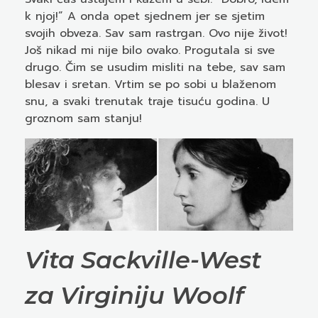
k njoj!” A onda opet sjednem jer se sjetim
svojih obveza. Sav sam rastrgan. Ovo nije život!
Još nikad mi nije bilo ovako. Progutala si sve
drugo. Čim se usudim misliti na tebe, sav sam
blesav i sretan. Vrtim se po sobi u blaženom
snu, a svaki trenutak traje tisuću godina. U
groznom sam stanju!
Vita Sackville-West
za
Virginij
u
Woolf