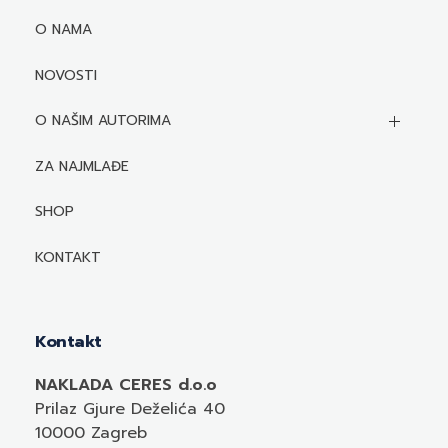
O NAMA
NOVOSTI
O NAŠIM AUTORIMA
Biografije autora
ZA NAJMLAĐE
Mediji o autorima i njihovim naslovima
SHOP
KONTAKT
Kontakt
NAKLADA CERES d.o.o
Prilaz Gjure Deželića 40
10000 Zagreb