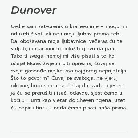
Dunover
Ovdje sam zatvorenik u kraljevo ime – mogu mi
oduzeti život, ali ne i moju ljubav prema tebi.
Da, obožavana moja ljubavnice, večeras ću te
vidjeti, makar morao položiti glavu na panj.
Tako ti svega, nemoj mi više pisati s toliko
očaja! Moraš živjeti i biti oprezna, čuvaj se
svoje gospođe majke kao najgoreg neprijatelja.
Što to govorim
? Čuvaj se svakoga, ne vjeruj
nikome, budi spremna, čekaj da izađe mjesec;
ja ću se prerušiti i izaći odavde, sjest ćemo u
kočiju i juriti kao vjetar do Sheveningena; uzet
ću papir i tintu, i onda ćemo pisati naša pisma.