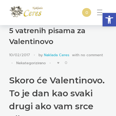
Open
0
Naklada Ceres
Izdavačka kuća Naklada Ceres
5 vatrenih pisama za
Valentinovo
10/02/2017
by
Naklada Ceres
with
no comment
0
Nekategorizirano
Skoro će Valentinovo.
To je dan kao svaki
drugi ako vam srce