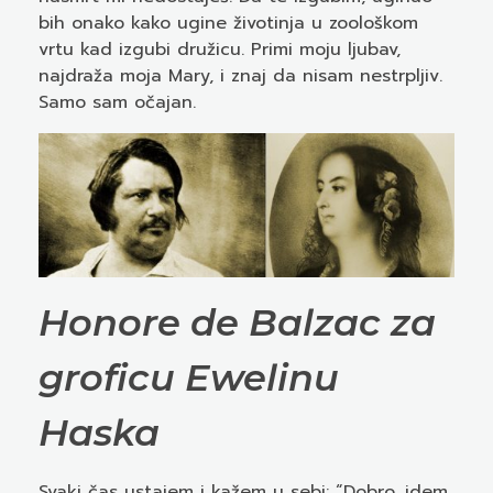
bih onako kako ugine životinja u zoološkom
vrtu kad izgubi družicu. Primi moju ljubav,
najdraža moja Mary, i znaj da nisam nestrpljiv.
Samo sam očajan.
Honore de Balzac za
groficu Ewelinu
Haska
Svaki čas ustajem i kažem u sebi: “Dobro, idem