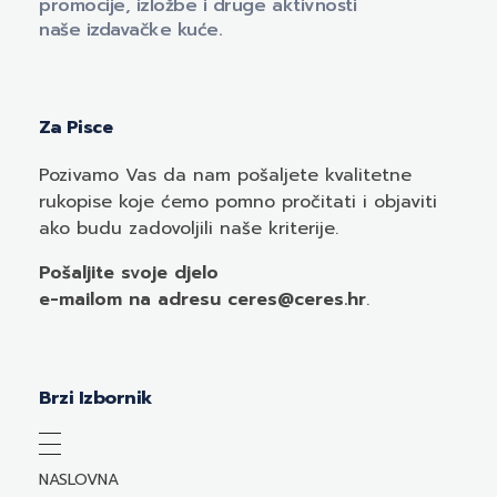
promocije, izložbe i druge aktivnosti
naše izdavačke kuće.
Za Pisce
Pozivamo
Vas
da nam pošaljete kvalitetne
rukopise koje ćemo pomno pročitati i objaviti
ako budu zadovoljili naše kriterije.
Pošaljite svoje djelo
e-mailom
na adresu ceres@ceres.hr
.
Brzi Izbornik
NASLOVNA