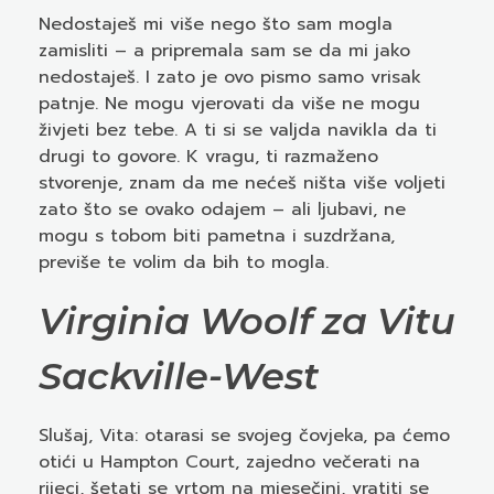
Nedostaješ mi više nego što sam mogla
zamisliti – a pripremala sam se da mi jako
nedostaješ. I zato je ovo pismo samo vrisak
patnje. Ne mogu vjerovati da više ne mogu
živjeti bez tebe. A ti si se valjda navikla da ti
drugi to govore. K vragu, ti razmaženo
stvorenje, znam da me nećeš ništa više voljeti
zato što se ovako odajem – ali ljubavi, ne
mogu s tobom biti pametna i suzdržana,
previše te volim da bih to mogla.
Virginia Woolf za Vitu
Sackville-West
Slušaj, Vita: otarasi se svojeg čovjeka, pa ćemo
otići u Hampton Court, zajedno večerati na
rijeci, šetati se vrtom na mjesečini, vratiti se