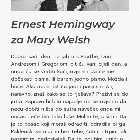
Ernest Hemingway
za Mary Welsh
Dobro, sad idem na jahtu s Paxthe, Don
Andresom i Gregoriom, bit ću vani cijeli dan, a
onda ću se vratiti kući, uvjeren da će me
dočekati pisma, ili barem jedno pismo. Možda i
hoće. Ako neće, bit ću jadni pasji sin. Ali,
naravno, znaš kako se to rješava? Preživi se do
jutra. Zapravo bi bilo najbolje da se uvjerim da
neću dobiti ništa do sutra navečer, onda mi
noćas neće biti tako loše. Molim te, piši mi. Da
je to posao koji moraš odraditi, odradila bi ga.
Paklenski se mučim bez tebe, šutim i trpim, ali
nasmrt mi nedostaješ. Da te izgubim, uginuo