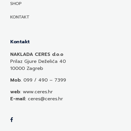
Mediji o autorima i njihovim naslovima
SHOP
KONTAKT
Kontakt
NAKLADA CERES d.o.o
Prilaz Gjure Deželića 40
10000 Zagreb
Mob
. 099 / 490 – 7399
web
: www.ceres.hr
E-mail:
ceres@ceres.hr