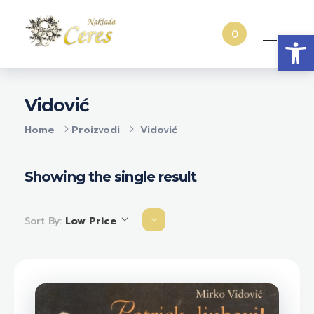
Open
0
Naklada Ceres
Izdavačka kuća Naklada Ceres
Vidović
Home
Proizvodi
Vidović
Showing the single result
Sort By:
Low Price