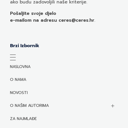
ako budu zadovoljili naše kriterije.
Pošaljite svoje djelo
e-mailom
na adresu ceres@ceres.hr
.
Brzi Izbornik
NASLOVNA
O NAMA
NOVOSTI
O NAŠIM AUTORIMA
Biografije autora
ZA NAJMLAĐE