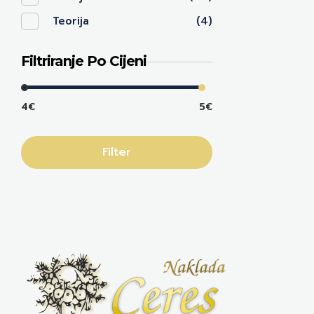
Teorija
(4)
Filtriranje Po Cijeni
4€
5€
Filter