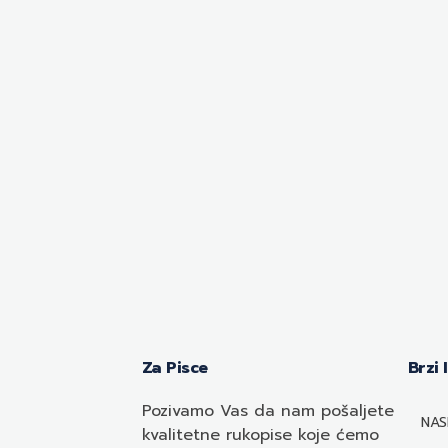
Za Pisce
Brzi 
Pozivamo
Vas
da nam pošaljete
NAS
kvalitetne rukopise koje ćemo