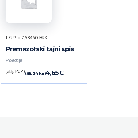
1 EUR = 7,53450 HRK
Premazofski tajni spis
Poezija
(uklj. PDV)
4,65
€
(35,04 kn)