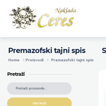
Naklada Ceres
Izdavačka kuća Naklada Ceres
S
Premazofski tajni spis
Home
Proizvodi
Premazofski tajni spis
Pretraži
PRETRAŽI