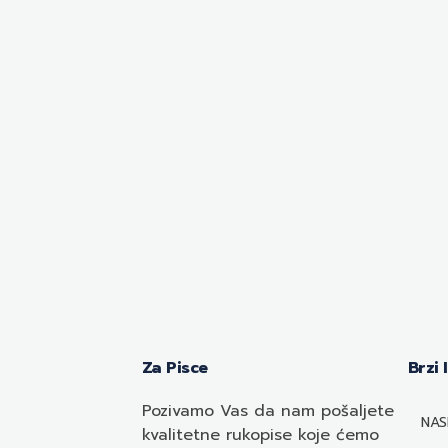
Za Pisce
Brzi 
Pozivamo
Vas
da nam pošaljete
NAS
kvalitetne rukopise koje ćemo