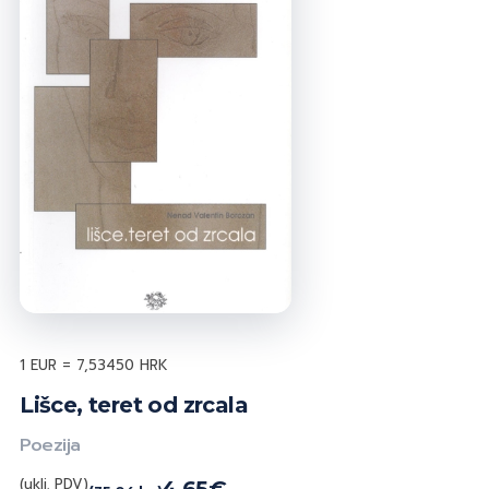
1 EUR = 7,53450 HRK
Lišce, teret od zrcala
Poezija
(uklj. PDV)
4,65
€