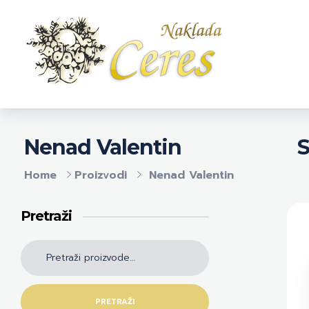
Naklada Ceres
Izdavačka kuća Naklada Ceres
S
Nenad Valentin
Home
Proizvodi
Nenad Valentin
Pretraži
PRETRAŽI