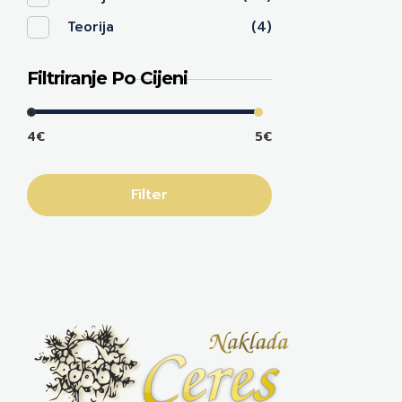
Teorija
(4)
Filtriranje Po Cijeni
4€
5€
Filter