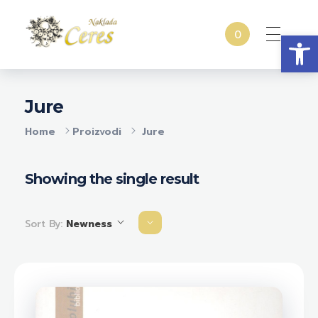
Open
0
Naklada Ceres
Izdavačka kuća Naklada Ceres
Jure
Home
Proizvodi
Jure
Showing the single result
Sort By:
Newness