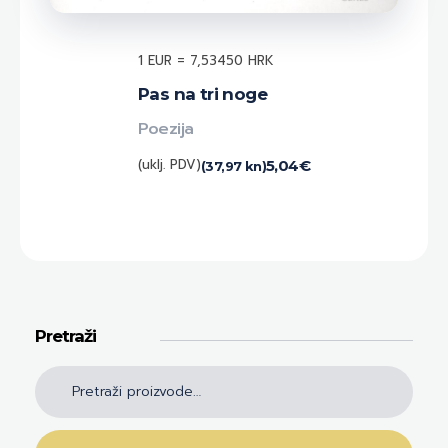
1 EUR = 7,53450 HRK
Pas na tri noge
Poezija
(uklj. PDV)
5,04
€
(37,97 kn)
Pretraži