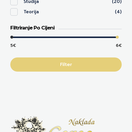
Studija
(20)
Teorija
(4)
Filtriranje Po Cijeni
5€
6€
Filter