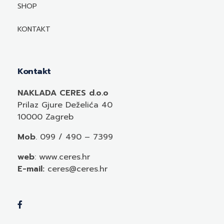
Mediji o autorima i njihovim naslovima
SHOP
KONTAKT
Kontakt
NAKLADA CERES d.o.o
Prilaz Gjure Deželića 40
10000 Zagreb
Mob
. 099 / 490 – 7399
web
: www.ceres.hr
E-mail:
ceres@ceres.hr