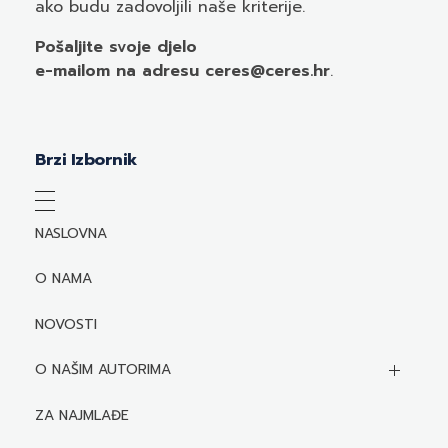
ako budu zadovoljili naše kriterije.
Pošaljite svoje djelo
e-mailom
na adresu ceres@ceres.hr
.
Brzi Izbornik
NASLOVNA
O NAMA
NOVOSTI
O NAŠIM AUTORIMA
Biografije autora
ZA NAJMLAĐE