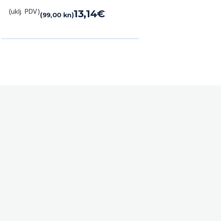
(uklj. PDV)
13,14
€
(99,00 kn)