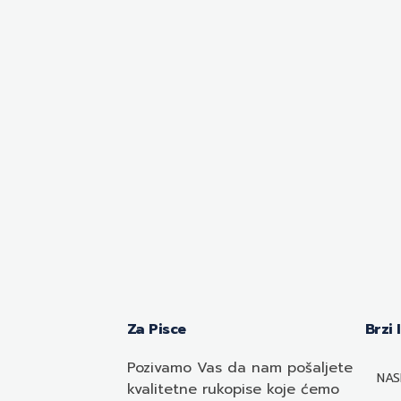
Za Pisce
Brzi 
Pozivamo
Vas
da nam pošaljete
NAS
kvalitetne rukopise koje ćemo