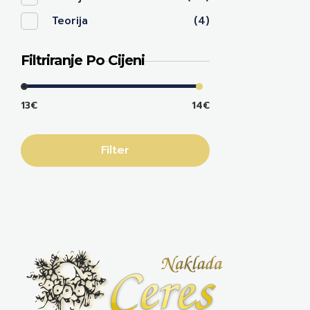
Teorija
(4)
Filtriranje Po Cijeni
13€
14€
Filter