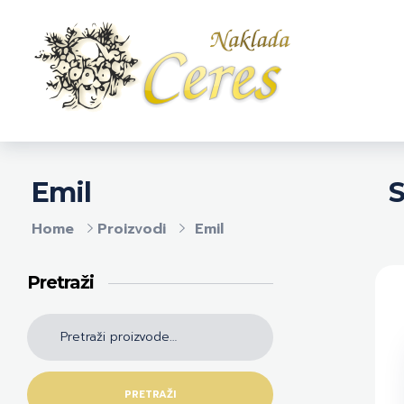
Naklada Ceres
Izdavačka kuća Naklada Ceres
S
Emil
Home
Proizvodi
Emil
Pretraži
PRETRAŽI