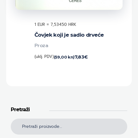
1 EUR = 7,53450 HRK
Čovjek koji je sadio drveće
Proza
(uklj. PDV)
7,83
€
(59,00 kn)
Pretraži