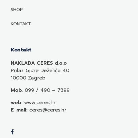
Mediji o autorima i njihovim naslovima
SHOP
KONTAKT
Kontakt
NAKLADA CERES d.o.o
Prilaz Gjure Deželića 40
10000 Zagreb
Mob
. 099 / 490 – 7399
web
: www.ceres.hr
E-mail:
ceres@ceres.hr