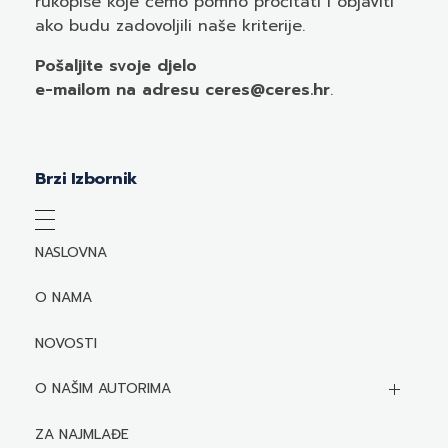
rukopise koje ćemo pomno pročitati i objaviti
ako budu zadovoljili naše kriterije.
Pošaljite svoje djelo
e-mailom
na adresu ceres@ceres.hr
.
Brzi Izbornik
NASLOVNA
O NAMA
NOVOSTI
O NAŠIM AUTORIMA
Biografije autora
ZA NAJMLAĐE