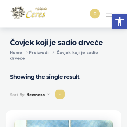
Open
0
Naklada Ceres
Izdavačka kuća Naklada Ceres
Čovjek koji je sadio drveće
Home
Proizvodi
Čovjek koji je sadio
drveće
Showing the single result
Sort By:
Newness