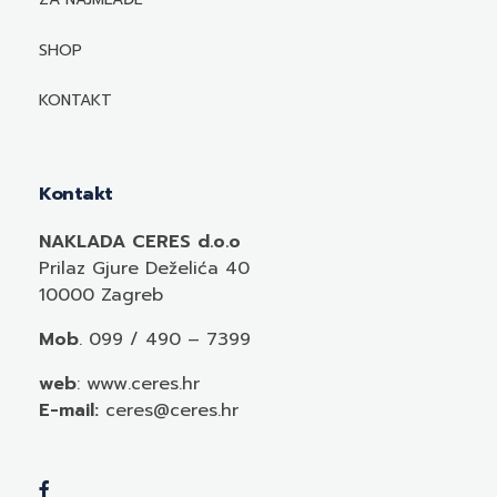
Mediji o autorima i njihovim naslovima
SHOP
KONTAKT
Kontakt
NAKLADA CERES d.o.o
Prilaz Gjure Deželića 40
10000 Zagreb
Mob
. 099 / 490 – 7399
web
: www.ceres.hr
E-mail:
ceres@ceres.hr