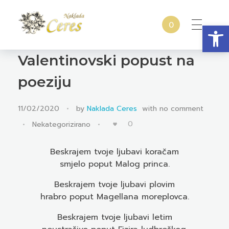
Open
0
Naklada Ceres
Izdavačka kuća Naklada Ceres
Valentinovski popust na
poeziju
11/02/2020
by
Naklada Ceres
with
no comment
0
Nekategorizirano
Beskrajem tvoje ljubavi koračam
smjelo poput Malog princa.
Beskrajem tvoje ljubavi plovim
hrabro poput Magellana moreplovca.
Beskrajem tvoje ljubavi letim