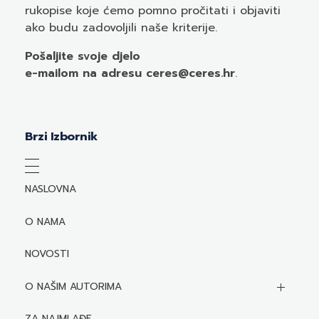
rukopise koje ćemo pomno pročitati i objaviti
ako budu zadovoljili naše kriterije.
Pošaljite svoje djelo
e-mailom
na adresu ceres@ceres.hr
.
Brzi Izbornik
NASLOVNA
O NAMA
NOVOSTI
O NAŠIM AUTORIMA
Biografije autora
ZA NAJMLAĐE