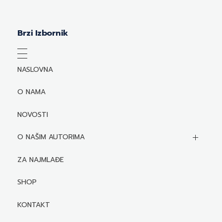
Brzi Izbornik
NASLOVNA
O NAMA
NOVOSTI
O NAŠIM AUTORIMA
Biografije autora
ZA NAJMLAĐE
Mediji o autorima i njihovim naslovima
SHOP
KONTAKT