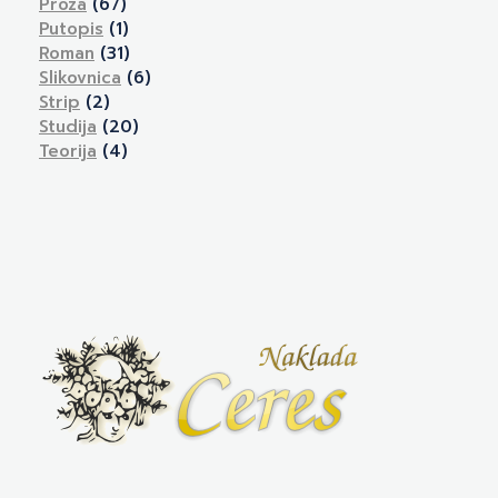
Proza
(67)
Putopis
(1)
Roman
(31)
Slikovnica
(6)
Strip
(2)
Studija
(20)
Teorija
(4)
Naklada Ceres
Izdavačka kuća Naklada Ceres