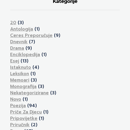
Kategorije
20
(3)
Antologija
(1)
Ceres Preporučuje
(9)
Dnevnik
(7)
Drama
(9)
Enciklopedija
(1)
Esej
(13)
Istaknuto
(4)
Leksikon
(1)
Memoari
(3)
Monografija
(3)
Nekategorizirane
(3)
Novo
(1)
Poezija
(94)
Priče Za Djecu
(1)
Pripovijetke
(1)
Priručnik
(2)