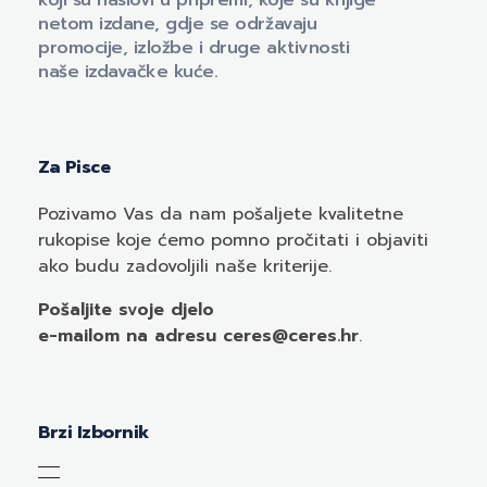
koji su naslovi u pripremi, koje su knjige
netom izdane, gdje se održavaju
promocije, izložbe i druge aktivnosti
naše izdavačke kuće.
Za Pisce
Pozivamo
Vas
da nam pošaljete kvalitetne
rukopise koje ćemo pomno pročitati i objaviti
ako budu zadovoljili naše kriterije.
Pošaljite svoje djelo
e-mailom
na adresu ceres@ceres.hr
.
Brzi Izbornik