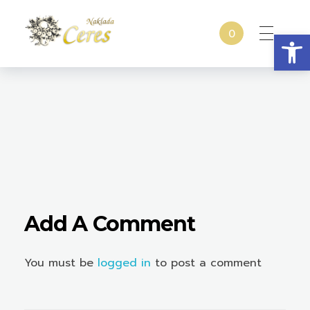
Open
0
Naklada Ceres
Izdavačka kuća Naklada Ceres
Add A Comment
You must be
logged in
to post a comment