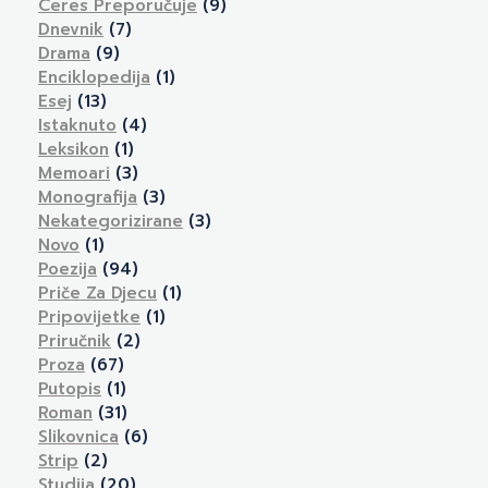
Ceres Preporučuje
(9)
Dnevnik
(7)
Drama
(9)
Enciklopedija
(1)
Esej
(13)
Istaknuto
(4)
Leksikon
(1)
Memoari
(3)
Monografija
(3)
Nekategorizirane
(3)
Novo
(1)
Poezija
(94)
Priče Za Djecu
(1)
Pripovijetke
(1)
Priručnik
(2)
Proza
(67)
Putopis
(1)
Roman
(31)
Slikovnica
(6)
Strip
(2)
Studija
(20)