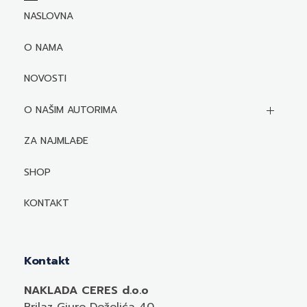
NASLOVNA
O NAMA
NOVOSTI
O NAŠIM AUTORIMA
Biografije autora
ZA NAJMLAĐE
Mediji o autorima i njihovim naslovima
SHOP
KONTAKT
Kontakt
NAKLADA CERES d.o.o