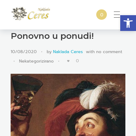
Open
0
Naklada Ceres
Izdavačka kuća Naklada Ceres
Ponovno u ponudi!
10/08/2020
by
Naklada Ceres
with
no comment
0
Nekategorizirano