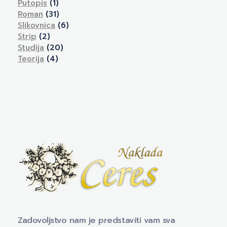
Putopis
(1)
Roman
(31)
Slikovnica
(6)
Strip
(2)
Studija
(20)
Teorija
(4)
Naklada Ceres
Izdavačka kuća Naklada Ceres
Zadovoljstvo nam je predstaviti vam sva