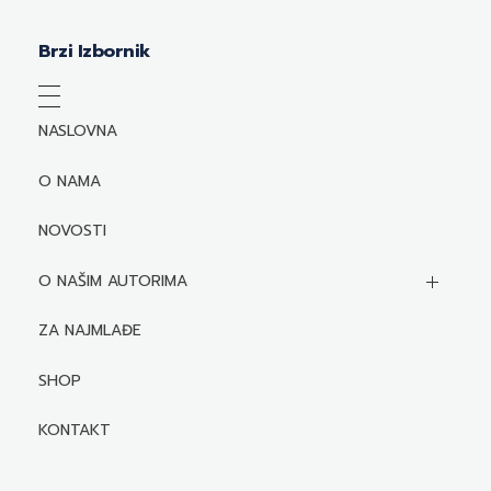
Brzi Izbornik
NASLOVNA
O NAMA
NOVOSTI
O NAŠIM AUTORIMA
Biografije autora
ZA NAJMLAĐE
Mediji o autorima i njihovim naslovima
SHOP
KONTAKT