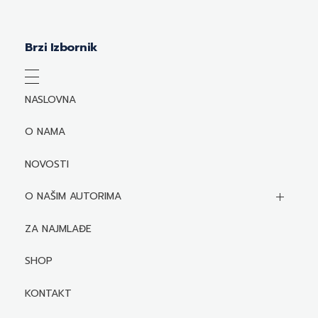
Brzi Izbornik
NASLOVNA
O NAMA
NOVOSTI
O NAŠIM AUTORIMA
Biografije autora
ZA NAJMLAĐE
Mediji o autorima i njihovim naslovima
SHOP
KONTAKT