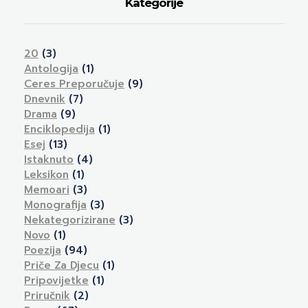
Kategorije
20
(3)
Antologija
(1)
Ceres Preporučuje
(9)
Dnevnik
(7)
Drama
(9)
Enciklopedija
(1)
Esej
(13)
Istaknuto
(4)
Leksikon
(1)
Memoari
(3)
Monografija
(3)
Nekategorizirane
(3)
Novo
(1)
Poezija
(94)
Priče Za Djecu
(1)
Pripovijetke
(1)
Priručnik
(2)