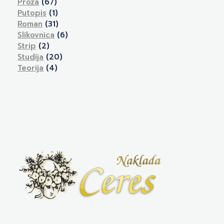
Proza
(67)
Putopis
(1)
Roman
(31)
Slikovnica
(6)
Strip
(2)
Studija
(20)
Teorija
(4)
Naklada Ceres
Izdavačka kuća Naklada Ceres