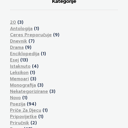
Kategorije
20
(3)
Antologija
(1)
Ceres Preporučuje
(9)
Dnevnik
(7)
Drama
(9)
Enciklopedija
(1)
Esej
(13)
Istaknuto
(4)
Leksikon
(1)
Memoari
(3)
Monografija
(3)
Nekategorizirane
(3)
Novo
(1)
Poezija
(94)
Priče Za Djecu
(1)
Pripovijetke
(1)
Priručnik
(2)