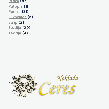
Proza
(67)
Putopis
(1)
Roman
(31)
Slikovnica
(6)
Strip
(2)
Studija
(20)
Teorija
(4)
Naklada Ceres
Izdavačka kuća Naklada Ceres