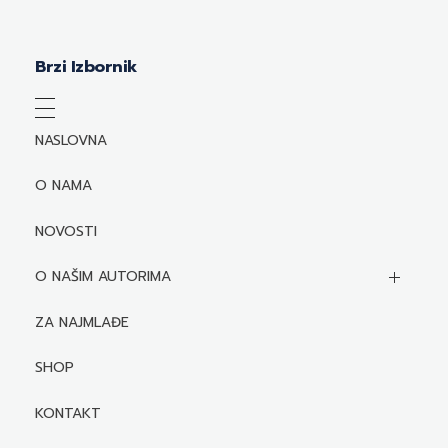
Brzi Izbornik
NASLOVNA
O NAMA
NOVOSTI
O NAŠIM AUTORIMA
Biografije autora
ZA NAJMLAĐE
Mediji o autorima i njihovim naslovima
SHOP
KONTAKT