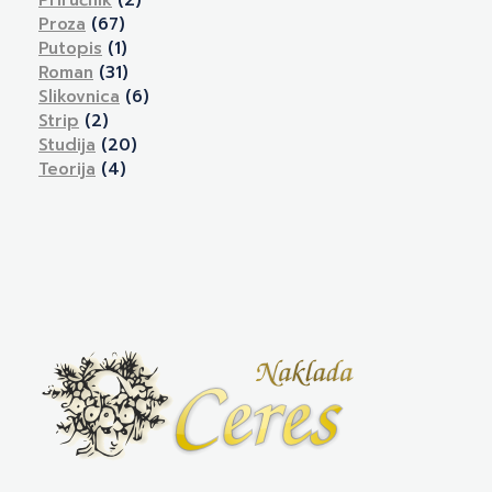
Priručnik
(2)
Proza
(67)
Putopis
(1)
Roman
(31)
Slikovnica
(6)
Strip
(2)
Studija
(20)
Teorija
(4)
Naklada Ceres
Izdavačka kuća Naklada Ceres