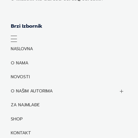
Brzi Izbornik
NASLOVNA
O NAMA
NOVOSTI
O NAŠIM AUTORIMA
Biografije autora
ZA NAJMLAĐE
Mediji o autorima i njihovim naslovima
SHOP
KONTAKT