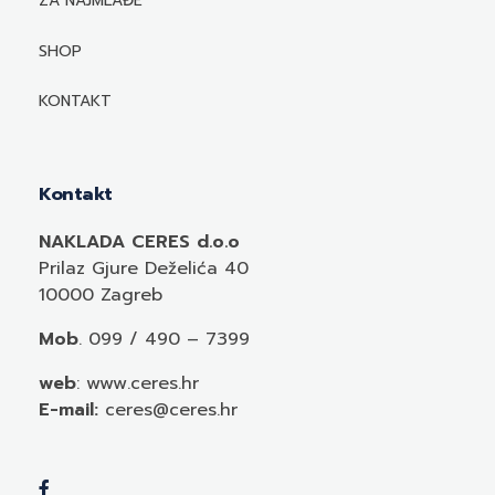
Biografije autora
ZA NAJMLAĐE
Mediji o autorima i njihovim naslovima
SHOP
KONTAKT
Kontakt
NAKLADA CERES d.o.o
Prilaz Gjure Deželića 40
10000 Zagreb
Mob
. 099 / 490 – 7399
web
: www.ceres.hr
E-mail:
ceres@ceres.hr