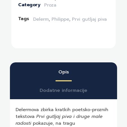
Category
Proza
Tags
Delerm
,
Philippe
,
Prvi gutljaj piva
Opis
Dodatne informacije
Delermova zbirka kratkih poetsko-proznih
tekstova
Prvi gutljaj piva i druge male
radosti
pokazuje, na tragu