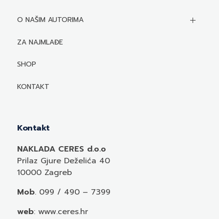
O NAŠIM AUTORIMA
Biografije autora
ZA NAJMLAĐE
Mediji o autorima i njihovim naslovima
SHOP
KONTAKT
Kontakt
NAKLADA CERES d.o.o
Prilaz Gjure Deželića 40
10000 Zagreb
Mob
. 099 / 490 – 7399
web
: www.ceres.hr