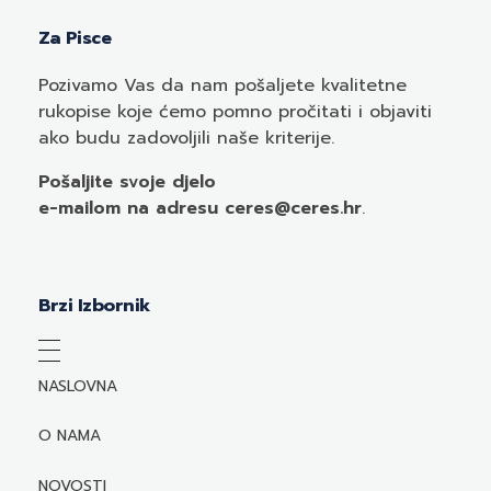
Za Pisce
Pozivamo
Vas
da nam pošaljete kvalitetne
rukopise koje ćemo pomno pročitati i objaviti
ako budu zadovoljili naše kriterije.
Pošaljite svoje djelo
e-mailom
na adresu ceres@ceres.hr
.
Brzi Izbornik
NASLOVNA
O NAMA
NOVOSTI