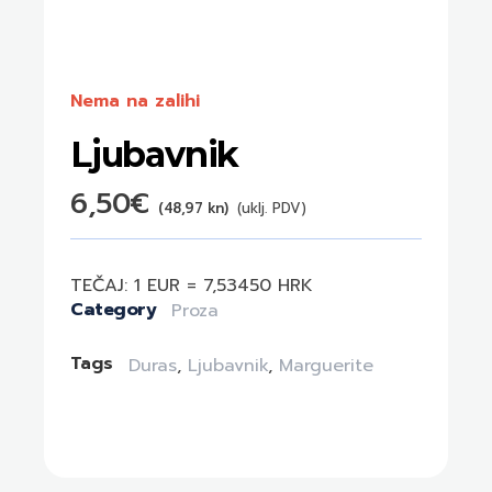
Nema na zalihi
Ljubavnik
6,50
€
(48,97 kn)
(uklj. PDV)
TEČAJ: 1 EUR = 7,53450 HRK
Category
Proza
Tags
Duras
,
Ljubavnik
,
Marguerite