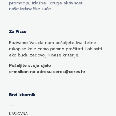
promocije, izložbe i druge aktivnosti
naše izdavačke kuće.
Za Pisce
Pozivamo
Vas
da nam pošaljete kvalitetne
rukopise koje ćemo pomno pročitati i objaviti
ako budu zadovoljili naše kriterije.
Pošaljite svoje djelo
e-mailom
na adresu ceres@ceres.hr
.
Brzi Izbornik
NASLOVNA