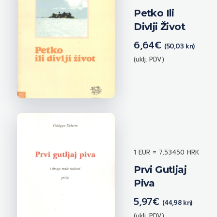
Petko Ili
Divlji Život
6,64
€
(50,03 kn)
(uklj. PDV)
1 EUR = 7,53450 HRK
Prvi Gutljaj
Piva
5,97
€
(44,98 kn)
(uklj. PDV)