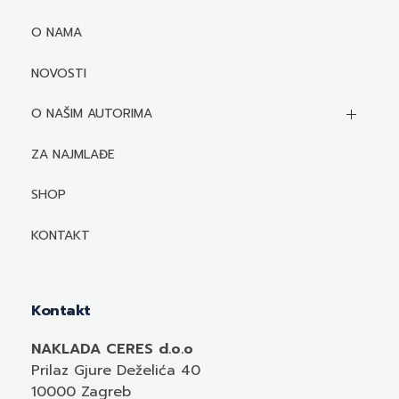
O NAMA
NOVOSTI
O NAŠIM AUTORIMA
Biografije autora
ZA NAJMLAĐE
Mediji o autorima i njihovim naslovima
SHOP
KONTAKT
Kontakt
NAKLADA CERES d.o.o
Prilaz Gjure Deželića 40
10000 Zagreb