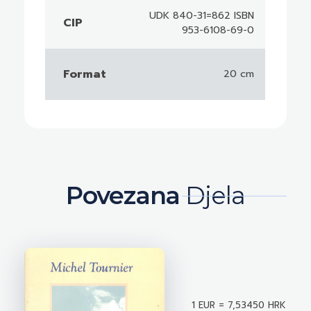
UDK 840-31=862 ISBN
CIP
953-6108-69-0
Format
20 cm
Povezana
Djela
1 EUR = 7,53450 HRK