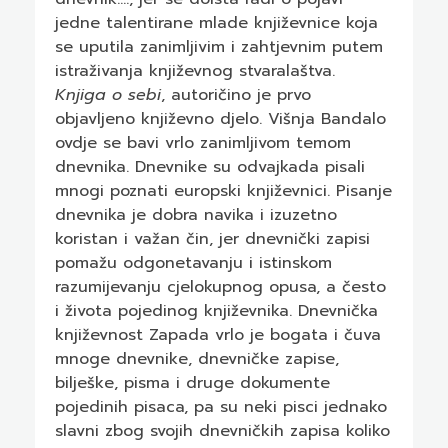
jedne talentirane mlade književnice koja
se uputila zanimljivim i zahtjevnim putem
istraživanja književnog stvaralaštva.
Knjiga o sebi
, autoričino je prvo
objavljeno književno djelo. Višnja Bandalo
ovdje se bavi vrlo zanimljivom temom
dnevnika. Dnevnike su odvajkada pisali
mnogi poznati europski književnici. Pisanje
dnevnika je dobra navika i izuzetno
koristan i važan čin, jer dnevnički zapisi
pomažu odgonetavanju i istinskom
razumijevanju cjelokupnog opusa, a često
i života pojedinog književnika. Dnevnička
književnost Zapada vrlo je bogata i čuva
mnoge dnevnike, dnevničke zapise,
bilješke, pisma i druge dokumente
pojedinih pisaca, pa su neki pisci jednako
slavni zbog svojih dnevničkih zapisa koliko