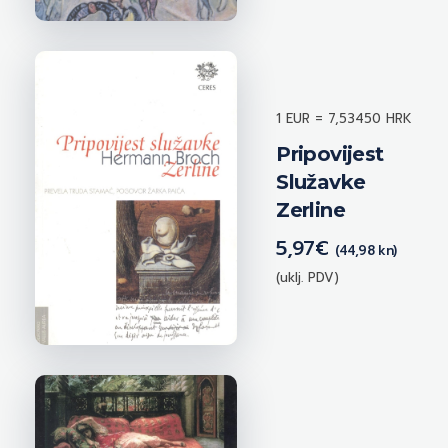
1 EUR = 7,53450 HRK
Pripovijest
Služavke
Zerline
5,97
€
(44,98 kn)
(uklj. PDV)