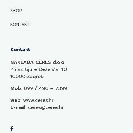
Mediji o autorima i njihovim naslovima
SHOP
KONTAKT
Kontakt
NAKLADA CERES d.o.o
Prilaz Gjure Deželića 40
10000 Zagreb
Mob
. 099 / 490 – 7399
web
: www.ceres.hr
E-mail:
ceres@ceres.hr