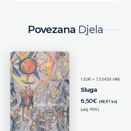
Povezana
Djela
1 EUR = 7,53450 HRK
Sluga
6,50
€
(48,97 kn)
(uklj. PDV)