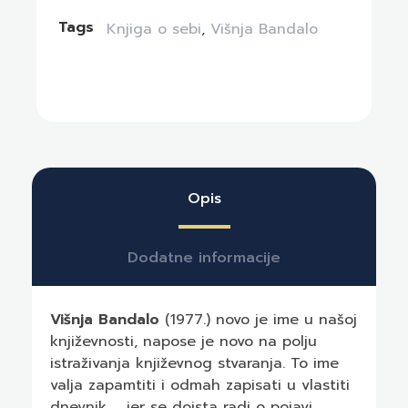
Tags
Knjiga o sebi
,
Višnja Bandalo
Opis
Dodatne informacije
Višnja Bandalo
(1977.) novo je ime u našoj
književnosti, napose je novo na polju
istraživanja književnog stvaranja. To ime
valja zapamtiti i odmah zapisati u vlastiti
dnevnik…., jer se doista radi o pojavi