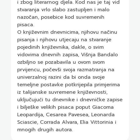
i zbog literarnog djela. Kod nas je taj vid
stvaranja vrlo slabo zastupljen i malo
nazočan, posebice kod suvremenih
pisaca.
O književnim dnevnicima, njihovu načinu
pisanja i njihovu utjecaju na stvaranje
pojedinih književnika, dakle, o svim
vidovima dnevnih zapisa, Višnja Bandalo
ozbiljno se pozabavila u ovom svom
prvijencu, počevši svoja razmatranja na
univerzalnoj razini da bi onda svoje
temeljne postavke potkrijepila primjerima
iz talijanske suvremene književnosti,
uključujući tu dnevnike i dnevničke zapise
i bilješke velikih pisaca poput Giacoma
Leopardija, Cesarea Pavesea, Leonarda
Sciascie, Corrada Alvara, Elia Vittorinia i
mnogih drugih autora.