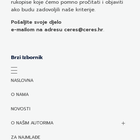
rukopise koje ćemo pomno pročitati i objaviti
ako budu zadovoljili naše kriterije.
Pošaljite svoje djelo
e-mailom
na adresu ceres@ceres.hr
.
Brzi Izbornik
NASLOVNA
O NAMA
NOVOSTI
O NAŠIM AUTORIMA
Biografije autora
ZA NAJMLAĐE