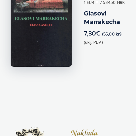
1 EUR = 7,53450 HRK
Glasovi
Marrakecha
7,30
€
(55,00 kn)
(uklj. PDV)