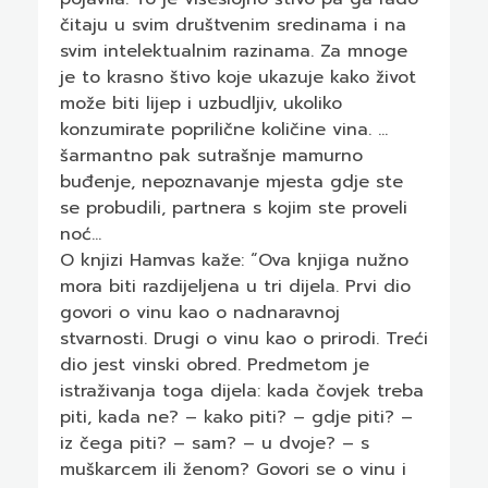
čitaju u svim društvenim sredinama i na
svim intelektualnim razinama. Za mnoge
je to krasno štivo koje ukazuje kako život
može biti lijep i uzbudljiv, ukoliko
konzumirate poprilične količine vina. …
šarmantno pak sutrašnje mamurno
buđenje, nepoznavanje mjesta gdje ste
se probudili, partnera s kojim ste proveli
noć…
O knjizi Hamvas kaže: “Ova knjiga nužno
mora biti razdijeljena u tri dijela. Prvi dio
govori o vinu kao o nadnaravnoj
stvarnosti. Drugi o vinu kao o prirodi. Treći
dio jest vinski obred. Predmetom je
istraživanja toga dijela: kada čovjek treba
piti, kada ne? – kako piti? – gdje piti? –
iz čega piti? – sam? – u dvoje? – s
muškarcem ili ženom? Govori se o vinu i