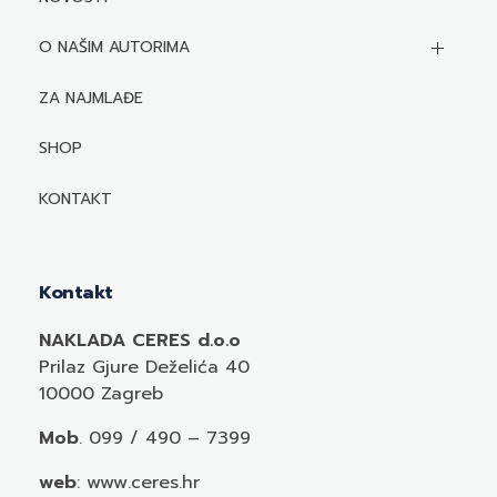
O NAŠIM AUTORIMA
Biografije autora
ZA NAJMLAĐE
Mediji o autorima i njihovim naslovima
SHOP
KONTAKT
Kontakt
NAKLADA CERES d.o.o
Prilaz Gjure Deželića 40
10000 Zagreb
Mob
. 099 / 490 – 7399
web
: www.ceres.hr