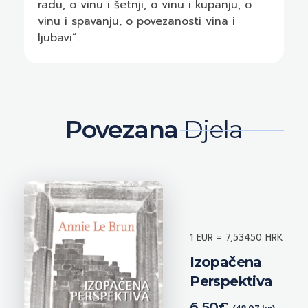
radu, o vinu i šetnji, o vinu i kupanju, o
vinu i spavanju, o povezanosti vina i
ljubavi”.
Povezana
Djela
1 EUR = 7,53450 HRK
Izopačena
Perspektiva
6,50
€