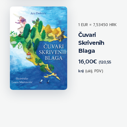
1 EUR = 7,53450 HRK
Čuvari
Skrivenih
Blaga
16,00
€
(120,55
kn)
(uklj. PDV)