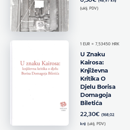
(48,97 kn)
(uklj. PDV)
1 EUR = 7,53450 HRK
U Znaku
Kairosa:
Književna
Kritika O
Djelu Borisa
Domagoja
Biletića
22,30
€
(168,02
kn)
(uklj. PDV)