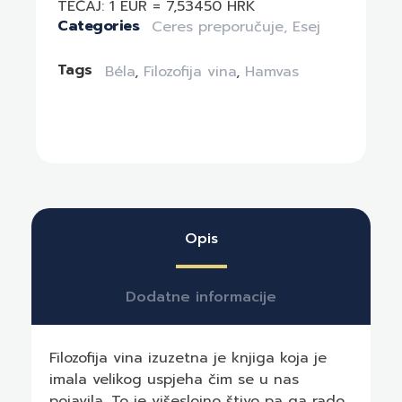
TEČAJ: 1 EUR = 7,53450 HRK
Categories
Ceres preporučuje
,
Esej
Tags
Béla
,
Filozofija vina
,
Hamvas
Opis
Dodatne informacije
Filozofija vina izuzetna je knjiga koja je
imala velikog uspjeha čim se u nas
pojavila. To je višeslojno štivo pa ga rado