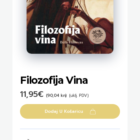
Filozofija Vina
11,95
€
(90,04 kn)
(uklj. PDV)
Dodaj U Košaricu