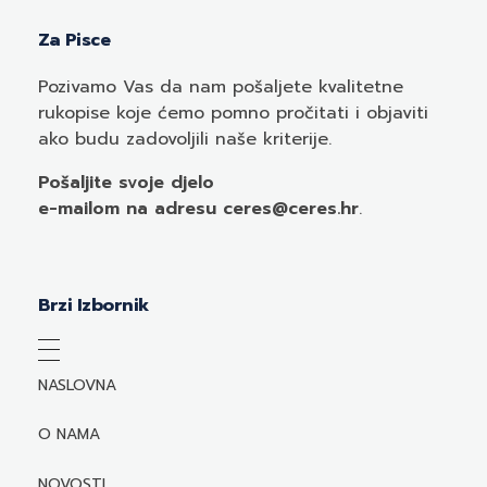
Za Pisce
Pozivamo
Vas
da nam pošaljete kvalitetne
rukopise koje ćemo pomno pročitati i objaviti
ako budu zadovoljili naše kriterije.
Pošaljite svoje djelo
e-mailom
na adresu ceres@ceres.hr
.
Brzi Izbornik
NASLOVNA
O NAMA
NOVOSTI