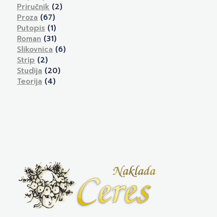
Priručnik
(2)
Proza
(67)
Putopis
(1)
Roman
(31)
Slikovnica
(6)
Strip
(2)
Studija
(20)
Teorija
(4)
Izdavačka kuća Naklada Ceres