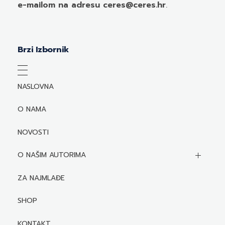
e-mailom
na adresu ceres@ceres.hr
.
Brzi Izbornik
NASLOVNA
O NAMA
NOVOSTI
O NAŠIM AUTORIMA
Biografije autora
ZA NAJMLAĐE
Mediji o autorima i njihovim naslovima
SHOP
KONTAKT