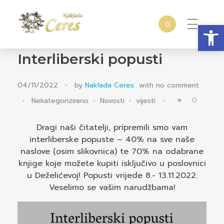
Open
0
Naklada Ceres
Izdavačka kuća Naklada Ceres
Interliberski popusti
04/11/2022
by
Naklada Ceres
with
no comment
0
Nekategorizirano
Novosti
vijesti
Dragi naši čitatelji, pripremili smo vam
interliberske popuste – 40% na sve naše
naslove (osim slikovnica) te 70% na odabrane
knjige koje možete kupiti isključivo u poslovnici
u Deželićevoj! Popusti vrijede 8.- 13.11.2022.
Veselimo se vašim narudžbama!