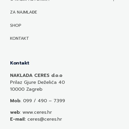
Biografije autora
ZA NAJMLAĐE
Mediji o autorima i njihovim naslovima
SHOP
KONTAKT
Kontakt
NAKLADA CERES d.o.o
Prilaz Gjure Deželića 40
10000 Zagreb
Mob
. 099 / 490 – 7399
web
: www.ceres.hr
E-mail:
ceres@ceres.hr