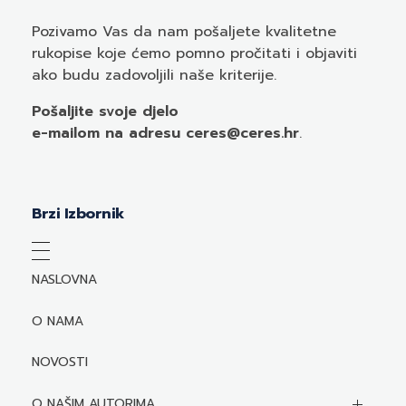
Pozivamo
Vas
da nam pošaljete kvalitetne
rukopise koje ćemo pomno pročitati i objaviti
ako budu zadovoljili naše kriterije.
Pošaljite svoje djelo
e-mailom
na adresu ceres@ceres.hr
.
Brzi Izbornik
NASLOVNA
O NAMA
NOVOSTI
O NAŠIM AUTORIMA