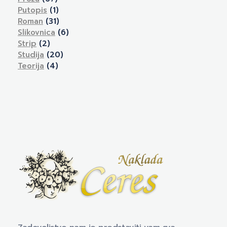
Putopis
(1)
Roman
(31)
Slikovnica
(6)
Strip
(2)
Studija
(20)
Teorija
(4)
Naklada Ceres
Izdavačka kuća Naklada Ceres