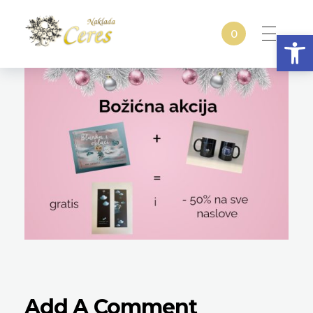
Open
0
Naklada Ceres
Izdavačka kuća Naklada Ceres
Add A Comment