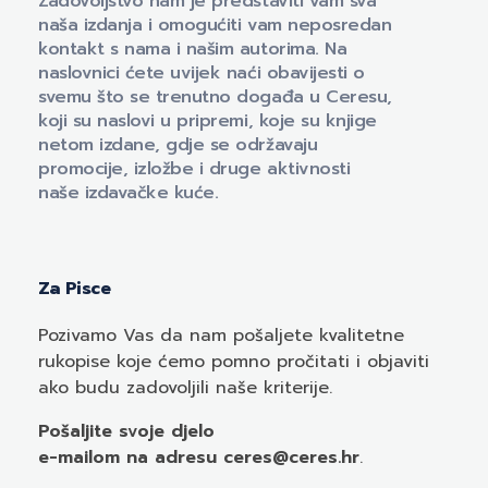
Zadovoljstvo nam je predstaviti vam sva
naša izdanja i omogućiti vam neposredan
kontakt s nama i našim autorima. Na
naslovnici ćete uvijek naći obavijesti o
svemu što se trenutno događa u Ceresu,
koji su naslovi u pripremi, koje su knjige
netom izdane, gdje se održavaju
promocije, izložbe i druge aktivnosti
naše izdavačke kuće.
Za Pisce
Pozivamo
Vas
da nam pošaljete kvalitetne
rukopise koje ćemo pomno pročitati i objaviti
ako budu zadovoljili naše kriterije.
Pošaljite svoje djelo
e-mailom
na adresu ceres@ceres.hr
.