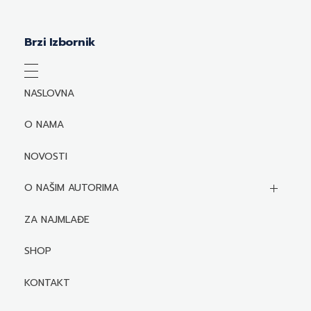
Brzi Izbornik
NASLOVNA
O NAMA
NOVOSTI
O NAŠIM AUTORIMA
Biografije autora
ZA NAJMLAĐE
Mediji o autorima i njihovim naslovima
SHOP
KONTAKT