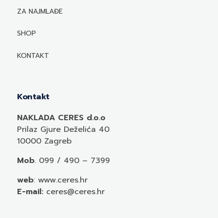
Biografije autora
ZA NAJMLAĐE
Mediji o autorima i njihovim naslovima
SHOP
KONTAKT
Kontakt
NAKLADA CERES d.o.o
Prilaz Gjure Deželića 40
10000 Zagreb
Mob
. 099 / 490 – 7399
web
: www.ceres.hr
E-mail:
ceres@ceres.hr