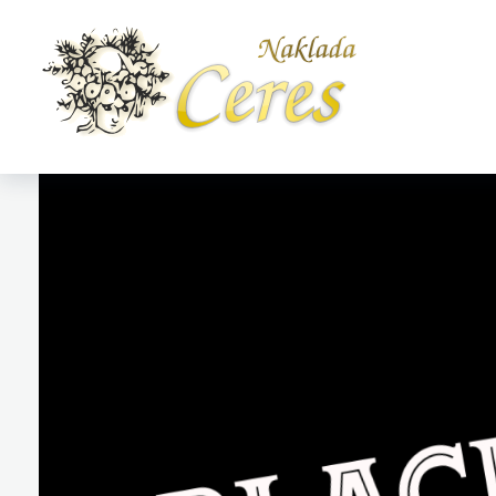
Naklada Ceres
Izdavačka kuća Naklada Ceres