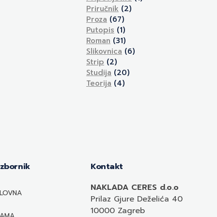
Priručnik
(2)
Proza
(67)
Putopis
(1)
Roman
(31)
Slikovnica
(6)
Strip
(2)
Studija
(20)
Teorija
(4)
Izbornik
Kontakt
NAKLADA CERES d.o.o
LOVNA
Prilaz Gjure Deželića 40
10000 Zagreb
NAMA