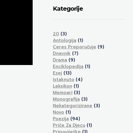
Kategorije
20
(3)
Antologija
(1)
Ceres Preporučuje
(9)
Dnevnik
(7)
Drama
(9)
Enciklopedija
(1)
Esej
(13)
Istaknuto
(4)
Leksikon
(1)
Memoari
(3)
Monografija
(3)
Nekategorizirane
(3)
Novo
(1)
Poezija
(94)
Priče Za Djecu
(1)
Pripovijetke
(1)