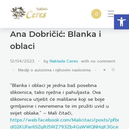
Open
0
Naklada Ceres
Izdavačka kuća Naklada Ceres
Ana Dobričić: Blanka i
oblaci
12/04/2023
by
Naklada Ceres
with
no comment
0
Mediji o autorima i njihovim naslovima
“Blanka i oblaci je jedna baš posebna
slikovnica, tako nježna i pahuljasta. Ova
slikovnica utješit će mališane koji se boje
grmljavine i nevremena te im pružiti uvid u
svijet oblaka.” – Mali čitači,
https://web.facebook.com/Malicitaci/posts/pfbi
d02KUFar65ZqRJ5WZ793Zb4GsWWQNHgK3Gce