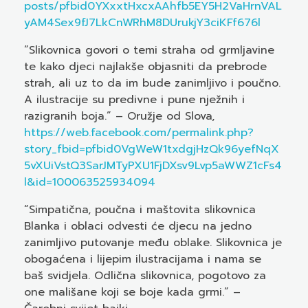
posts/pfbid0YXxxtHxcxAAhfb5EY5H2VaHrnVAL
yAM4Sex9fJ7LkCnWRhM8DUrukjY3ciKFf676l
“Slikovnica govori o temi straha od grmljavine
te kako djeci najlakše objasniti da prebrode
strah, ali uz to da im bude zanimljivo i poučno.
A ilustracije su predivne i pune nježnih i
razigranih boja.” – Oružje od Slova,
https://web.facebook.com/permalink.php?
story_fbid=pfbid0VgWeW1txdgjHzQk96yefNqX
5vXUiVstQ3SarJMTyPXU1FjDXsv9Lvp5aWWZ1cFs4
l&id=100063525934094
“Simpatična, poučna i maštovita slikovnica
Blanka i oblaci odvesti će djecu na jedno
zanimljivo putovanje među oblake. Slikovnica je
obogaćena i lijepim ilustracijama i nama se
baš svidjela. Odlična slikovnica, pogotovo za
one mališane koji se boje kada grmi.” –