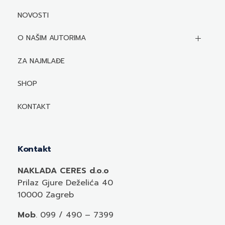
NOVOSTI
O NAŠIM AUTORIMA
Biografije autora
ZA NAJMLAĐE
Mediji o autorima i njihovim naslovima
SHOP
KONTAKT
Kontakt
NAKLADA CERES d.o.o
Prilaz Gjure Deželića 40
10000 Zagreb
Mob
. 099 / 490 – 7399