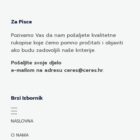
Za Pisce
Pozivamo
Vas
da nam pošaljete kvalitetne
rukopise koje ćemo pomno pročitati i objaviti
ako budu zadovoljili naše kriterije.
Pošaljite svoje djelo
e-mailom
na adresu ceres@ceres.hr
.
Brzi Izbornik
NASLOVNA
O NAMA