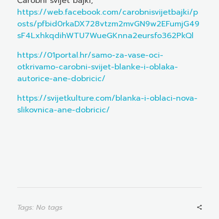
Čarobni svijet bajki,
https://web.facebook.com/carobnisvijetbajki/p
osts/pfbid0rkaDX728vtzm2mvGN9w2EFumjG49
sF4LxhkqdihWTU7WueGKnna2eursfo362PkQl
https://01portal.hr/samo-za-vase-oci-
otkrivamo-carobni-svijet-blanke-i-oblaka-
autorice-ane-dobricic/
https://svijetkulture.com/blanka-i-oblaci-nova-
slikovnica-ane-dobricic/
Tags: No tags