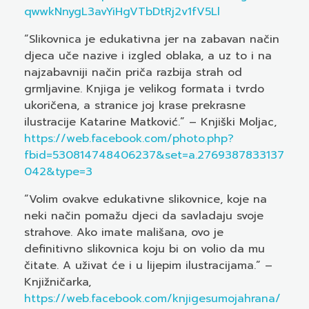
qwwkNnygL3avYiHgVTbDtRj2v1fV5Ll
“Slikovnica je edukativna jer na zabavan način
djeca uče nazive i izgled oblaka, a uz to i na
najzabavniji način priča razbija strah od
grmljavine. Knjiga je velikog formata i tvrdo
ukoričena, a stranice joj krase prekrasne
ilustracije Katarine Matković.” – Knjiški Moljac,
https://web.facebook.com/photo.php?
fbid=530814748406237&set=a.2769387833137
042&type=3
“Volim ovakve edukativne slikovnice, koje na
neki način pomažu djeci da savladaju svoje
strahove. Ako imate mališana, ovo je
definitivno slikovnica koju bi on volio da mu
čitate. A uživat će i u lijepim ilustracijama.” –
Knjižničarka,
https://web.facebook.com/knjigesumojahrana/