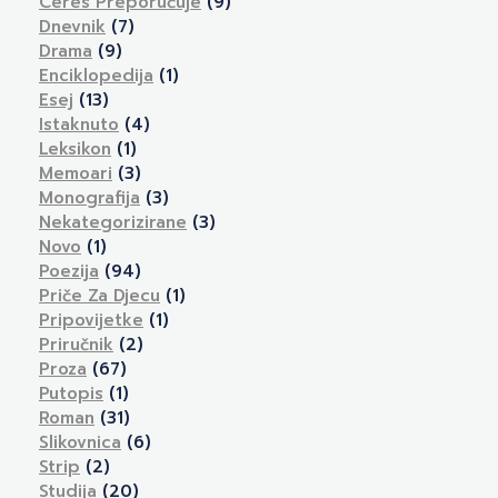
Ceres Preporučuje
(9)
Dnevnik
(7)
Drama
(9)
Enciklopedija
(1)
Esej
(13)
Istaknuto
(4)
Leksikon
(1)
Memoari
(3)
Monografija
(3)
Nekategorizirane
(3)
Novo
(1)
Poezija
(94)
Priče Za Djecu
(1)
Pripovijetke
(1)
Priručnik
(2)
Proza
(67)
Putopis
(1)
Roman
(31)
Slikovnica
(6)
Strip
(2)
Studija
(20)