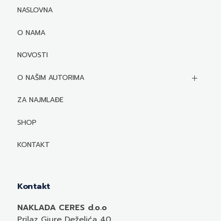
NASLOVNA
O NAMA
NOVOSTI
O NAŠIM AUTORIMA
Biografije autora
ZA NAJMLAĐE
Mediji o autorima i njihovim naslovima
SHOP
KONTAKT
Kontakt
NAKLADA CERES d.o.o
Prilaz Gjure Deželića 40