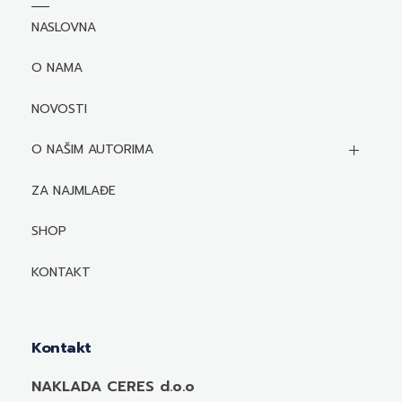
NASLOVNA
O NAMA
NOVOSTI
O NAŠIM AUTORIMA
Biografije autora
ZA NAJMLAĐE
Mediji o autorima i njihovim naslovima
SHOP
KONTAKT
Kontakt
NAKLADA CERES d.o.o