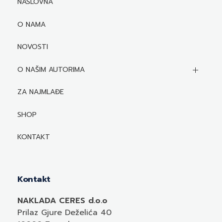
NASLOVNA
O NAMA
NOVOSTI
O NAŠIM AUTORIMA
Biografije autora
ZA NAJMLAĐE
Mediji o autorima i njihovim naslovima
SHOP
KONTAKT
Kontakt
NAKLADA CERES d.o.o
Prilaz Gjure Deželića 40