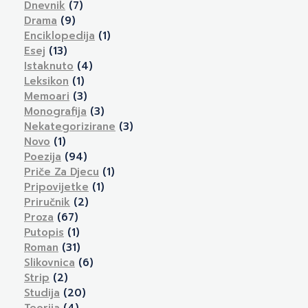
Dnevnik
(7)
Drama
(9)
Enciklopedija
(1)
Esej
(13)
Istaknuto
(4)
Leksikon
(1)
Memoari
(3)
Monografija
(3)
Nekategorizirane
(3)
Novo
(1)
Poezija
(94)
Priče Za Djecu
(1)
Pripovijetke
(1)
Priručnik
(2)
Proza
(67)
Putopis
(1)
Roman
(31)
Slikovnica
(6)
Strip
(2)
Studija
(20)
Teorija
(4)