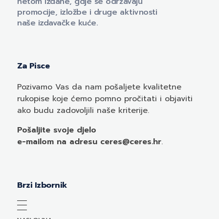
netom izdane, gdje se održavaju
promocije, izložbe i druge aktivnosti
naše izdavačke kuće.
Za Pisce
Pozivamo
Vas
da nam pošaljete kvalitetne
rukopise koje ćemo pomno pročitati i objaviti
ako budu zadovoljili naše kriterije.
Pošaljite svoje djelo
e-mailom
na adresu ceres@ceres.hr
.
Brzi Izbornik