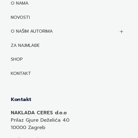
O NAMA
NOVOSTI
O NAŠIM AUTORIMA
Biografije autora
ZA NAJMLAĐE
Mediji o autorima i njihovim naslovima
SHOP
KONTAKT
Kontakt
NAKLADA CERES d.o.o
Prilaz Gjure Deželića 40
10000 Zagreb