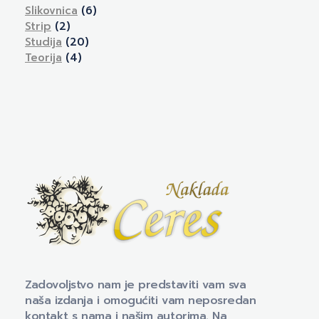
Slikovnica
(6)
Strip
(2)
Studija
(20)
Teorija
(4)
Naklada Ceres
Izdavačka kuća Naklada Ceres
Zadovoljstvo nam je predstaviti vam sva
naša izdanja i omogućiti vam neposredan
kontakt s nama i našim autorima. Na