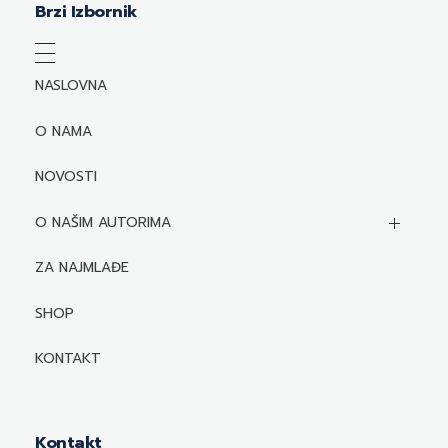
Brzi Izbornik
NASLOVNA
O NAMA
NOVOSTI
O NAŠIM AUTORIMA
Biografije autora
ZA NAJMLAĐE
Mediji o autorima i njihovim naslovima
SHOP
KONTAKT
Kontakt