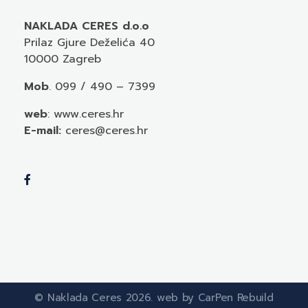
NAKLADA CERES d.o.o
Prilaz Gjure Deželića 40
10000 Zagreb
Mob
. 099 / 490 – 7399
web
: www.ceres.hr
E-mail:
ceres@ceres.hr
© Naklada Ceres 2026. web by CarPen Rebuild