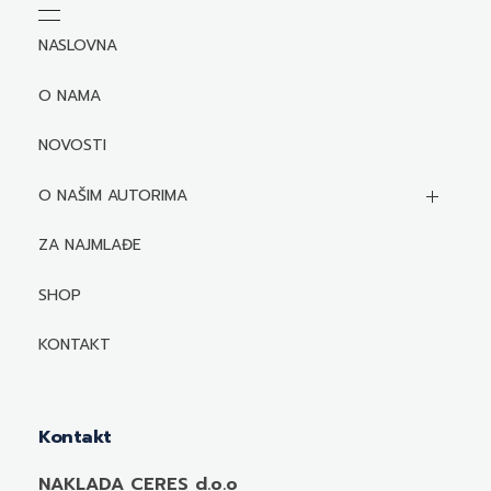
NASLOVNA
O NAMA
NOVOSTI
O NAŠIM AUTORIMA
Biografije autora
ZA NAJMLAĐE
Mediji o autorima i njihovim naslovima
SHOP
KONTAKT
Kontakt
NAKLADA CERES d.o.o