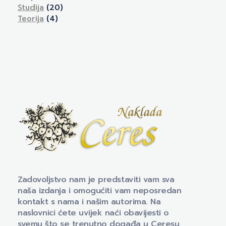
Studija
(20)
Teorija
(4)
Naklada Ceres
Izdavačka kuća Naklada Ceres
Zadovoljstvo nam je predstaviti vam sva
naša izdanja i omogućiti vam neposredan
kontakt s nama i našim autorima. Na
naslovnici ćete uvijek naći obavijesti o
svemu što se trenutno događa u Ceresu,