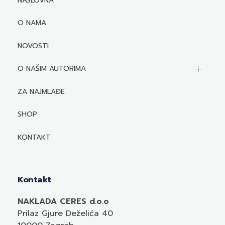
NASLOVNA
O NAMA
NOVOSTI
O NAŠIM AUTORIMA
Biografije autora
ZA NAJMLAĐE
Mediji o autorima i njihovim naslovima
SHOP
KONTAKT
Kontakt
NAKLADA CERES d.o.o
Prilaz Gjure Deželića 40