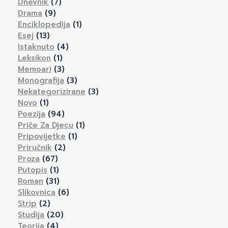
Dnevnik
(7)
Drama
(9)
Enciklopedija
(1)
Esej
(13)
Istaknuto
(4)
Leksikon
(1)
Memoari
(3)
Monografija
(3)
Nekategorizirane
(3)
Novo
(1)
Poezija
(94)
Priče Za Djecu
(1)
Pripovijetke
(1)
Priručnik
(2)
Proza
(67)
Putopis
(1)
Roman
(31)
Slikovnica
(6)
Strip
(2)
Studija
(20)
Teorija
(4)