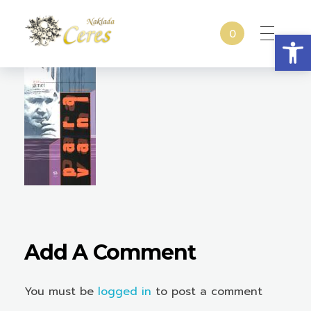
Open
0
Naklada Ceres
Izdavačka kuća Naklada Ceres
Add A Comment
You must be
logged in
to post a comment