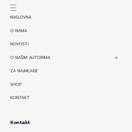
NASLOVNA
O NAMA
NOVOSTI
O NAŠIM AUTORIMA
Biografije autora
ZA NAJMLAĐE
Mediji o autorima i njihovim naslovima
SHOP
KONTAKT
Kontakt