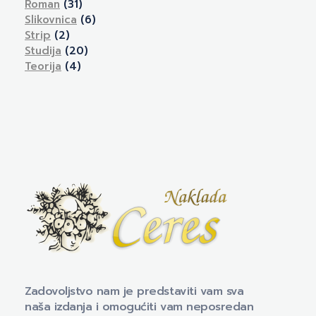
Roman
(31)
Slikovnica
(6)
Strip
(2)
Studija
(20)
Teorija
(4)
Naklada Ceres
Izdavačka kuća Naklada Ceres
Zadovoljstvo nam je predstaviti vam sva
naša izdanja i omogućiti vam neposredan