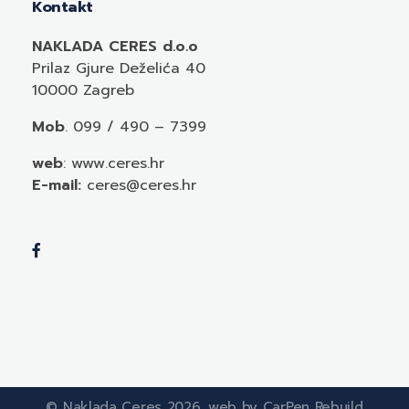
Kontakt
NAKLADA CERES d.o.o
Prilaz Gjure Deželića 40
10000 Zagreb
Mob
. 099 / 490 – 7399
web
: www.ceres.hr
E-mail:
ceres@ceres.hr
© Naklada Ceres 2026. web by CarPen Rebuild