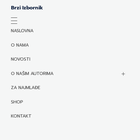
Brzi Izbornik
NASLOVNA
O NAMA
NOVOSTI
O NAŠIM AUTORIMA
Biografije autora
ZA NAJMLAĐE
Mediji o autorima i njihovim naslovima
SHOP
KONTAKT