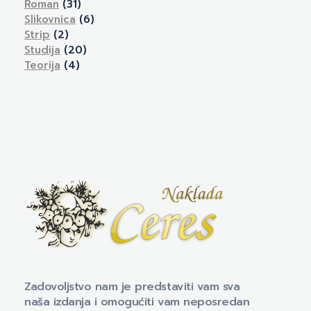
Roman
(31)
Slikovnica
(6)
Strip
(2)
Studija
(20)
Teorija
(4)
Naklada Ceres
Izdavačka kuća Naklada Ceres
Zadovoljstvo nam je predstaviti vam sva
naša izdanja i omogućiti vam neposredan