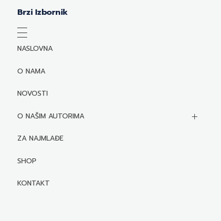
Brzi Izbornik
NASLOVNA
O NAMA
NOVOSTI
O NAŠIM AUTORIMA
Biografije autora
ZA NAJMLAĐE
Mediji o autorima i njihovim naslovima
SHOP
KONTAKT