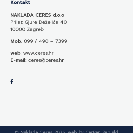
Kontakt
NAKLADA CERES d.o.o
Prilaz Gjure Deželića 40
10000 Zagreb
Mob
. 099 / 490 – 7399
web
: www.ceres.hr
E-mail:
ceres@ceres.hr
© Naklada Ceres 2026. web by CarPen Rebuild