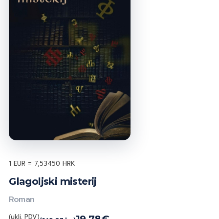
1 EUR = 7,53450 HRK
Glagoljski misterij
Roman
(uklj. PDV)
19,78
€