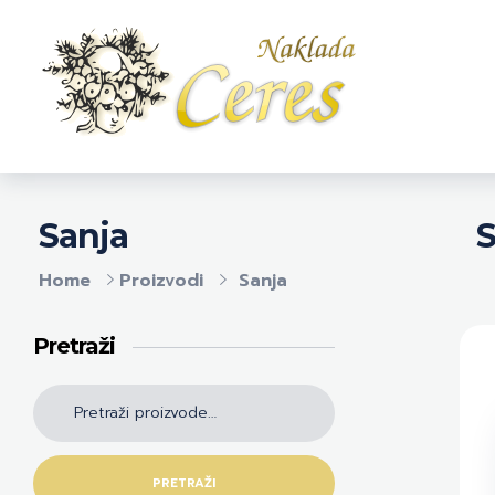
Naklada Ceres
Izdavačka kuća Naklada Ceres
S
Sanja
Home
Proizvodi
Sanja
Pretraži
PRETRAŽI