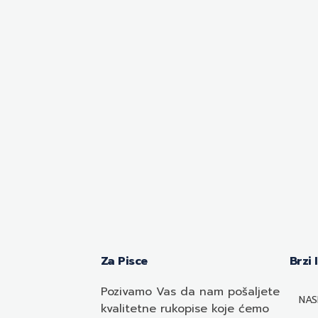
Za Pisce
Brzi 
Pozivamo
Vas
da nam pošaljete
NAS
kvalitetne rukopise koje ćemo