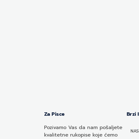
Za Pisce
Brzi 
Pozivamo
Vas
da nam pošaljete
NAS
kvalitetne rukopise koje ćemo