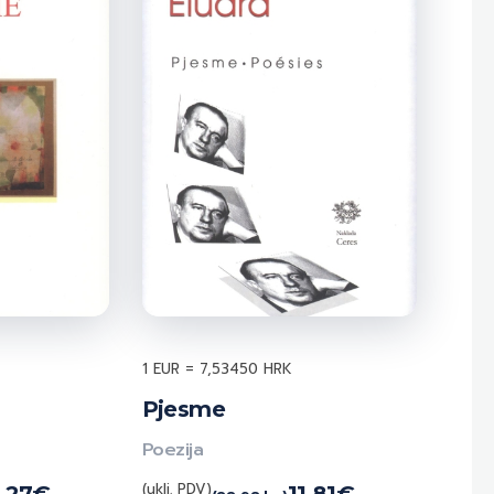
1 EUR = 7,53450 HRK
Pjesme
Poezija
(uklj. PDV)
,27
€
11,81
€