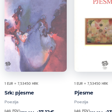
1 EUR = 7,53450 HRK
1 EUR = 7,53450 HRK
Srk: pjesme
Pjesme
Poezija
Poezija
(uklj. PDV)
(uklj. PDV)
17,12
€
13