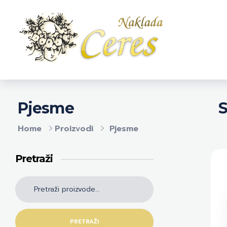
Naklada Ceres
Izdavačka kuća Naklada Ceres
S
Pjesme
Home
Proizvodi
Pjesme
Pretraži
PRETRAŽI