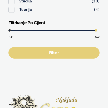
Studija
(20)
Teorija
(4)
Filtriranje Po Cijeni
5€
6€
Filter