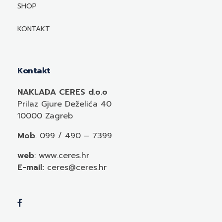
Mediji o autorima i njihovim naslovima
SHOP
KONTAKT
Kontakt
NAKLADA CERES d.o.o
Prilaz Gjure Deželića 40
10000 Zagreb
Mob
. 099 / 490 – 7399
web
: www.ceres.hr
E-mail:
ceres@ceres.hr