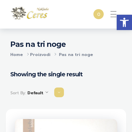
Open
0
Naklada Ceres
Izdavačka kuća Naklada Ceres
Pas na tri noge
Home
Proizvodi
Pas na tri noge
Showing the single result
Sort By:
Default