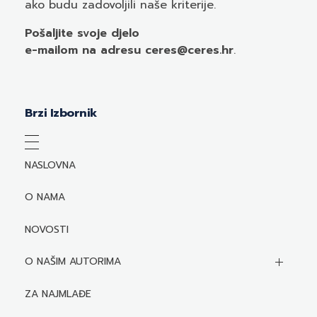
ako budu zadovoljili naše kriterije.
Pošaljite svoje djelo
e-mailom
na adresu ceres@ceres.hr
.
Brzi Izbornik
NASLOVNA
O NAMA
NOVOSTI
O NAŠIM AUTORIMA
Biografije autora
ZA NAJMLAĐE