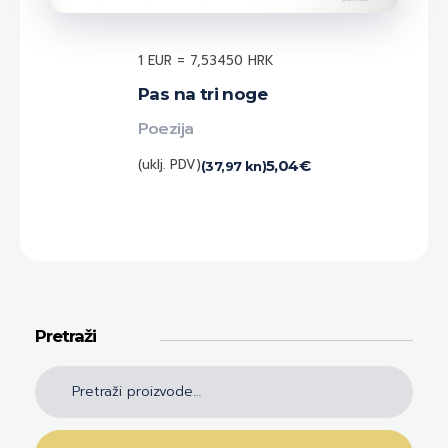
1 EUR = 7,53450 HRK
Pas na tri noge
Poezija
(uklj. PDV)
5,04
€
(37,97 kn)
Pretraži