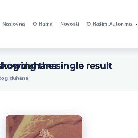
Naslovna
O Nama
Novosti
O Našim Autorima
howing the single result
jskog duhana
skog duhana