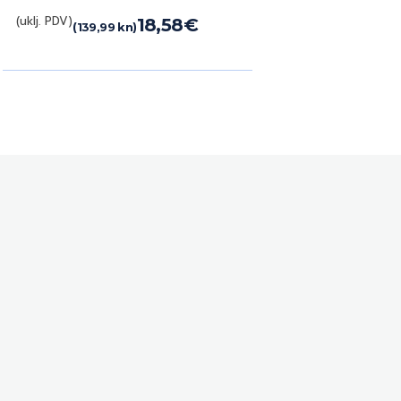
(uklj. PDV)
18,58
€
(139,99 kn)