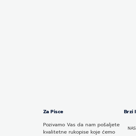
Za Pisce
Brzi 
Pozivamo
Vas
da nam pošaljete
NAS
kvalitetne rukopise koje ćemo