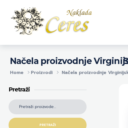
Naklada Ceres
Izdavačka kuća Naklada Ceres
S
Načela proizvodnje Virgini
Home
Proizvodi
Načela proizvodnje Virginij
Pretraži
PRETRAŽI