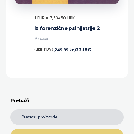
1 EUR = 7,53450 HRK
Iz forenzične psihijatrije 2
Proza
(uklj. PDV)
33,18
€
(249,99 kn)
Pretraži