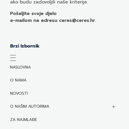
ako budu zadovoljili naše kriterije.
Pošaljite svoje djelo
e-mailom
na adresu ceres@ceres.hr
.
Brzi Izbornik
NASLOVNA
O NAMA
NOVOSTI
O NAŠIM AUTORIMA
Biografije autora
ZA NAJMLAĐE