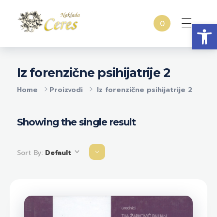
Open
0
Naklada Ceres
Izdavačka kuća Naklada Ceres
Iz forenzične psihijatrije 2
Home
Proizvodi
Iz forenzične psihijatrije 2
Showing the single result
Sort By:
Default