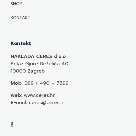
Mediji o autorima i njihovim naslovima
SHOP
KONTAKT
Kontakt
NAKLADA CERES d.o.o
Prilaz Gjure Deželića 40
10000 Zagreb
Mob
. 099 / 490 – 7399
web
: www.ceres.hr
E-mail:
ceres@ceres.hr