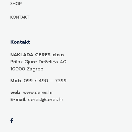
Mediji o autorima i njihovim naslovima
SHOP
KONTAKT
Kontakt
NAKLADA CERES d.o.o
Prilaz Gjure Deželića 40
10000 Zagreb
Mob
. 099 / 490 – 7399
web
: www.ceres.hr
E-mail:
ceres@ceres.hr