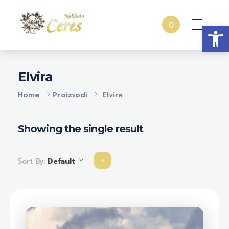
Open
0
Naklada Ceres
Izdavačka kuća Naklada Ceres
Elvira
Home
Proizvodi
Elvira
Showing the single result
Sort By:
Default