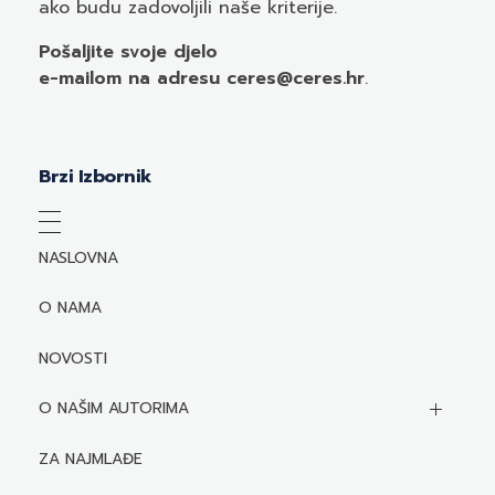
ako budu zadovoljili naše kriterije.
Pošaljite svoje djelo
e-mailom
na adresu ceres@ceres.hr
.
Brzi Izbornik
NASLOVNA
O NAMA
NOVOSTI
O NAŠIM AUTORIMA
Biografije autora
ZA NAJMLAĐE