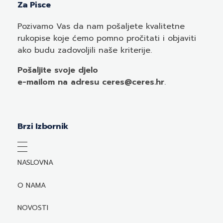
Za Pisce
Pozivamo
Vas
da nam pošaljete kvalitetne
rukopise koje ćemo pomno pročitati i objaviti
ako budu zadovoljili naše kriterije.
Pošaljite svoje djelo
e-mailom
na adresu ceres@ceres.hr
.
Brzi Izbornik
NASLOVNA
O NAMA
NOVOSTI