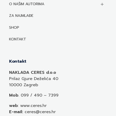
O NAŠIM AUTORIMA
Biografije autora
ZA NAJMLAĐE
Mediji o autorima i njihovim naslovima
SHOP
KONTAKT
Kontakt
NAKLADA CERES d.o.o
Prilaz Gjure Deželića 40
10000 Zagreb
Mob
. 099 / 490 – 7399
web
: www.ceres.hr
E-mail:
ceres@ceres.hr