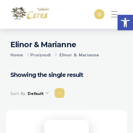
Open
0
Naklada Ceres
Izdavačka kuća Naklada Ceres
Elinor & Marianne
Home
Proizvodi
Elinor & Marianne
Showing the single result
Sort By:
Default