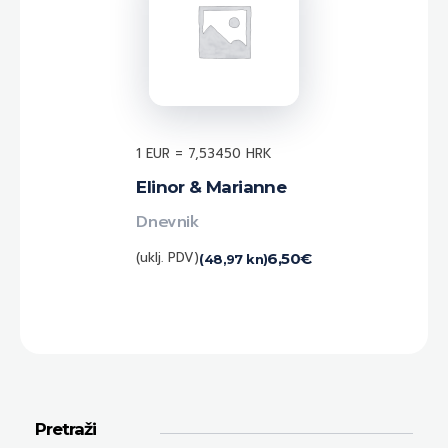
1 EUR = 7,53450 HRK
Elinor & Marianne
Dnevnik
(uklj. PDV)
6,50
€
(48,97 kn)
Pretraži