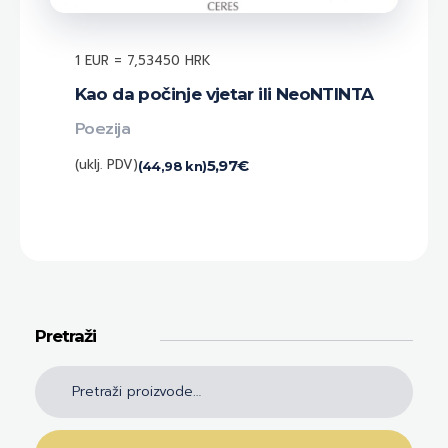
1 EUR = 7,53450 HRK
Kao da počinje vjetar ili NeoNTINTA
Poezija
(uklj. PDV)
5,97
€
(44,98 kn)
Pretraži