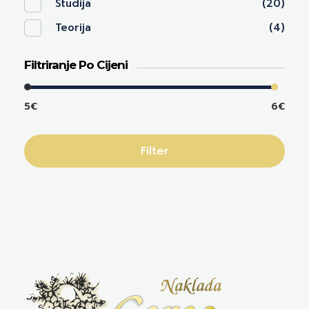
Studija
(20)
Teorija
(4)
Filtriranje Po Cijeni
5€
6€
Filter