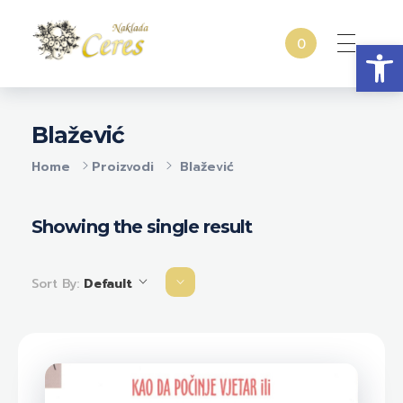
Open
0
Naklada Ceres
Izdavačka kuća Naklada Ceres
Blažević
Home
Proizvodi
Blažević
Showing the single result
Sort By:
Default