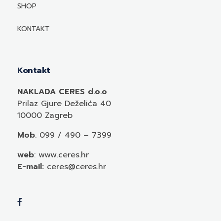
Mediji o autorima i njihovim naslovima
SHOP
KONTAKT
Kontakt
NAKLADA CERES d.o.o
Prilaz Gjure Deželića 40
10000 Zagreb
Mob
. 099 / 490 – 7399
web
: www.ceres.hr
E-mail:
ceres@ceres.hr