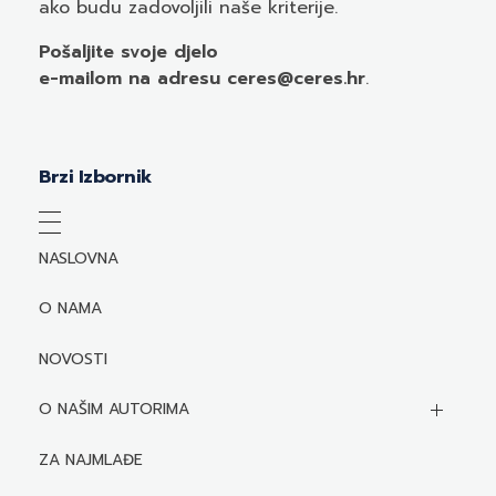
ako budu zadovoljili naše kriterije.
Pošaljite svoje djelo
e-mailom
na adresu ceres@ceres.hr
.
Brzi Izbornik
NASLOVNA
O NAMA
NOVOSTI
O NAŠIM AUTORIMA
Biografije autora
ZA NAJMLAĐE